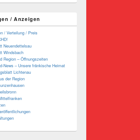
gen / Anzeigen
n / Verteilung / Preis
CHD!
tt Neuendettelsau
tt Windsbach
d Region – Öffnungszeiten
d-News – Unsere fränkische Heimat
ngsblatt Lichtenau
us der Region
Gunzenhausen
eilsbronn
ittelfranken
zen
röffentlichungen
altungen