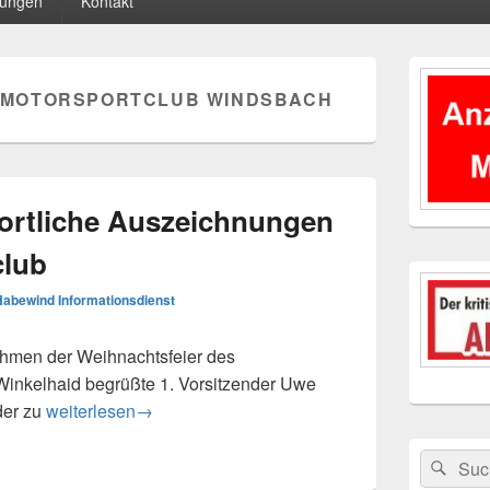
tungen
Kontakt
Primärer
Seitenleisten
MOTORSPORTCLUB WINDSBACH
Widgetberei
ortliche Auszeichnungen
club
Habewind Informationsdienst
men der Weihnachtsfeier des
Winkelhaid begrüßte 1. Vorsitzender Uwe
Ehrungen und sportliche Auszeichnungen beim Motorspo
der zu
weiterlesen
→
Suchen
Suc
nach: