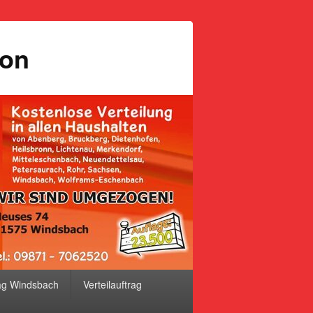
ion
ag Windsbach
Verteilauftrag