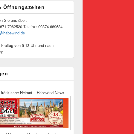
& Öffnungszeiten
en Sie uns über:
9871-7062520 Telefax: 09874-689684
o@habewind.de
 Freitag von 9-13 Uhr und nach
ng
gen
 fränkische Heimat – Habewind-News