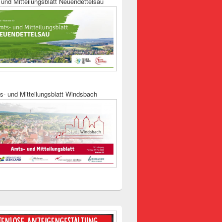
und Mitteilungsblatt Neuendettelsau
s- und Mitteilungsblatt Windsbach