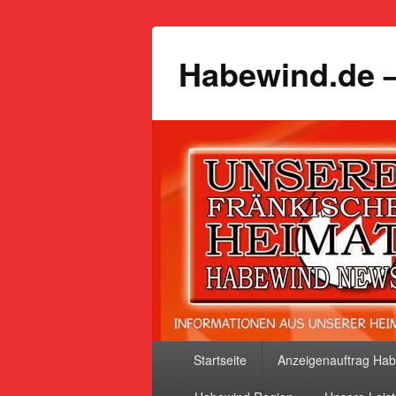
Habewind.de –
Primäres
Startseite
Anzeigenauftrag Ha
Menü