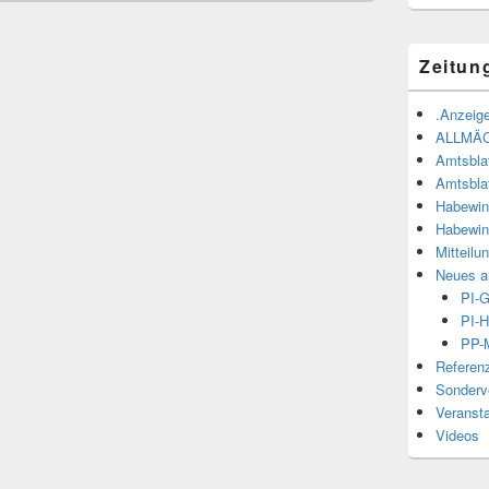
Zeitun
.Anzeige
ALLMÄ
Amtsbla
Amtsbla
Habewin
Habewin
Mitteilu
Neues a
PI-
PI-H
PP-M
Referen
Sonderve
Veranst
Videos