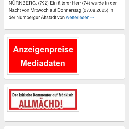
NÜRNBERG. (792) Ein älterer Herr (74) wurde in der
Nacht von Mittwoch auf Donnerstag (07.08.2025) in
Senior beraubt – Täter flüchtig
der Nürnberger Altstadt von
weiterlesen
→
Primärer
Seitenleisten-
Widgetbereich