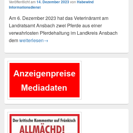
Veröffentlicht am
14. Dezember 2023
von
Habewind
Informationsdienst
Am 6. Dezember 2023 hat das Veterinäramt am
Landratsamt Ansbach zwei Pferde aus einer
verwahrlosten Pferdehaltung im Landkreis Ansbach
Freilaufende Pferde aus verwahrloster Haltung geno
dem
weiterlesen
→
Primärer
Seitenleisten-
Widgetbereich