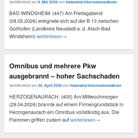
Veröffentlicht am
9. Mai 2026
von
Habewind Informationsdienst
BAD WINDSHEIM. (447) Am Freitagabend
(08.05.2026) ereignete sich auf der B 13 zwischen
Gollhofen (Landkreis Neustadt a. d. Aisch-Bad
Schwerer Verkehrsunfall auf der B 13 – fünf Ve
Windsheim)
weiterlesen
→
Omnibus und mehrere Pkw
ausgebrannt – hoher Sachschaden
Veröffentlicht am
30. April 2026
von
Habewind Informationsdienst
HERZOGENAURACH. (405) Am Mittwochmorgen
(29.04.2026) brannte auf einem Firmengrundstück in
Herzogenaurach ein Omnibus vollständig aus. Die
Omnibus und mehrere Pkw aus
Flammen griffen zudem auf
weiterlesen
→