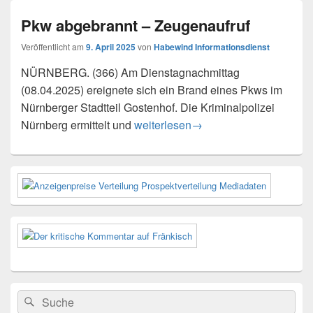
Pkw abgebrannt – Zeugenaufruf
Veröffentlicht am
9. April 2025
von
Habewind Informationsdienst
NÜRNBERG. (366) Am Dienstagnachmittag
(08.04.2025) ereignete sich ein Brand eines Pkws im
Nürnberger Stadtteil Gostenhof. Die Kriminalpolizei
Pkw abgebrannt – Zeugenaufruf
Nürnberg ermittelt und
weiterlesen
→
Primärer
Seitenleisten-
Widgetbereich
Suchen
Suchen
nach: