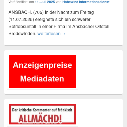
Veröffentlicht am
11. Juli 2025
von
Habewind Informationsdienst
ANSBACH. (705) In der Nacht zum Freitag
(11.07.2025) ereignete sich ein schwerer
Betriebsunfall in einer Firma im Ansbacher Ortsteil
47-jähriger Mann bei Betriebsunfall tödlich ve
Brodswinden.
weiterlesen
→
Primärer
Seitenleisten-
Widgetbereich