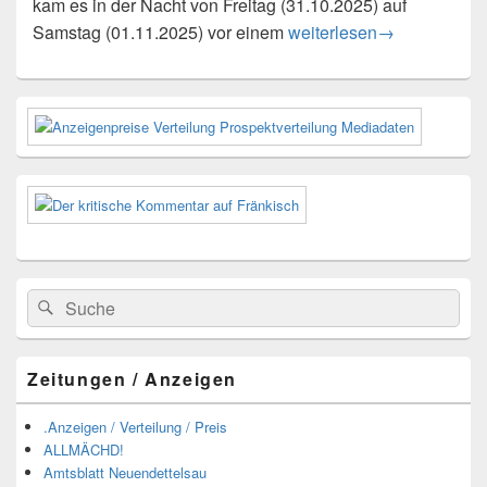
kam es in der Nacht von Freitag (31.10.2025) auf
Mann schoss Kontrahenten
Samstag (01.11.2025) vor einem
weiterlesen
→
Primärer
Seitenleisten-
Widgetbereich
Suchen
Suchen
nach:
Zeitungen / Anzeigen
.Anzeigen / Verteilung / Preis
ALLMÄCHD!
Amtsblatt Neuendettelsau