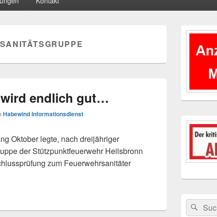
tungen
Kontakt
Primärer
Seitenleisten
SANITÄTSGRUPPE
Widgetberei
 wird endlich gut…
n
Habewind Informationsdienst
g Oktober legte, nach dreijähriger
ruppe der Stützpunktfeuerwehr Heilsbronn
schlussprüfung zum Feuerwehrsanitäter
 gut…
Suchen
Suc
nach: