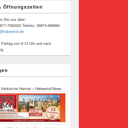
& Öffnungszeiten
en Sie uns über:
9871-7062520 Telefax: 09874-689684
o@habewind.de
 Freitag von 9-13 Uhr und nach
ng
gen
 fränkische Heimat – Habewind-News