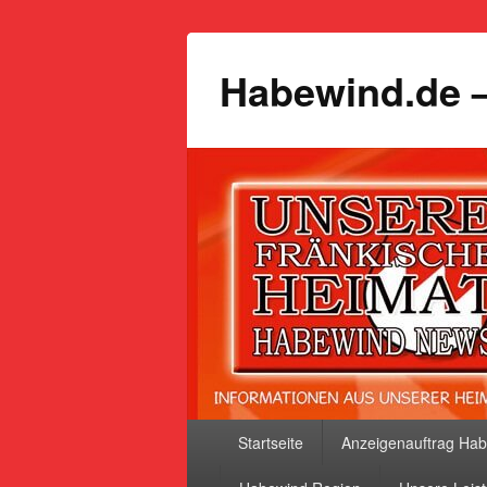
Habewind.de –
Primäres
Startseite
Anzeigenauftrag Ha
Menü