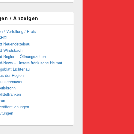
gen / Anzeigen
n / Verteilung / Preis
CHD!
tt Neuendettelsau
tt Windsbach
d Region – Öffnungszeiten
d-News – Unsere fränkische Heimat
ngsblatt Lichtenau
us der Region
Gunzenhausen
eilsbronn
ittelfranken
zen
röffentlichungen
altungen