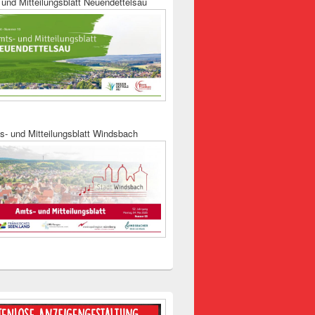
und Mitteilungsblatt Neuendettelsau
s- und Mitteilungsblatt Windsbach