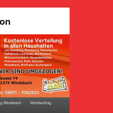
ion
ag Windsbach
Verteilauftrag