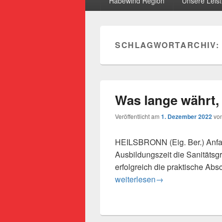
Habewind Region
Unsere Leis
SCHLAGWORTARCHIV:
Was lange währt,
Veröffentlicht am
1. Dezember 2022
vo
HEILSBRONN (Eig. Ber.) Anfan
Ausbildungszeit die Sanitätsg
erfolgreich die praktische Ab
Was lange währt, wird endlich
weiterlesen
→