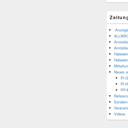
Zeitun
.Anzeige
ALLMÄ
Amtsbla
Amtsbla
Habewin
Habewin
Mitteilu
Neues a
PI-
PI-H
PP-M
Referen
Sonderve
Veranst
Videos