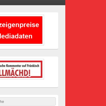
-
ch
hen