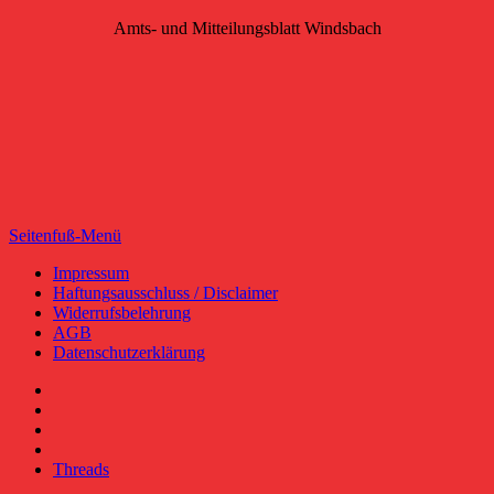
Amts- und Mitteilungsblatt Windsbach
Seitenfuß-Menü
Seitenfuß-
Impressum
Haftungsausschluss / Disclaimer
Menü
Widerrufsbelehrung
AGB
Datenschutzerklärung
Facebook
YouTube
RSS-
Feed
Instagram
Threads