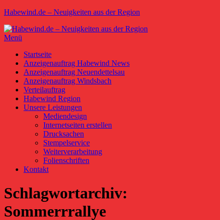
Zum
Habewind.de – Neuigkeiten aus der Region
Inhalt
springen
Menü
Primäres
Startseite
Anzeigenauftrag Habewind News
Menü
Anzeigenauftrag Neuendettelsau
Anzeigenauftrag Windsbach
Verteilauftrag
Habewind Region
Unsere Leistungen
Mediendesign
Internetseiten erstellen
Drucksachen
Stempelservice
Weiterverarbeitung
Folienschriften
Kontakt
Schlagwortarchiv:
Sommerrrallye