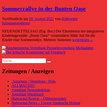
Sommerrallye in der Bunten Oase
Veröffentlicht am
19. August 2021
von
Habewind
Informationsdienst
NEUENDETTELSAU (Eig. Ber.) Der Elternbeirat der integrativen
Kindertagesstätte „Bunte Oase“ veranstaltete Mitte Juli für die
Sommerrallye
Kinder eine Sommerrallye. Mehrere Stationen
weiterlesen
→
in
Primärer
der
Bunten
Seitenleisten-
Oase
Suchen
Widgetbereich
Suchen
nach:
Zeitungen / Anzeigen
.Anzeigen / Verteilung / Preis
ALLMÄCHD!
Amtsblatt Neuendettelsau
Amtsblatt Windsbach
Habewind Region – Öffnungszeiten
Habewind-News – Unsere fränkische Heimat