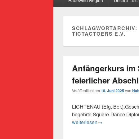
Habewind Region
Unsere Leis
SCHLAGWORTARCHIV:
TICTACTOERS E.V.
Anfängerkurs im 
feierlicher Absc
Veröffentlicht am
18. Juni 2025
von
Hab
LICHTENAU (Eig. Ber.)„Geschaff
begehrte Square-Dance Diplom
Anfängerkurs im Square-Dance
weiterlesen
→