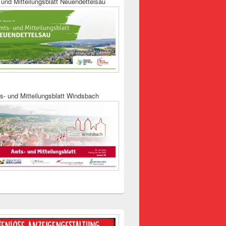
und Mitteilungsblatt Neuendettelsau
s- und Mitteilungsblatt Windsbach