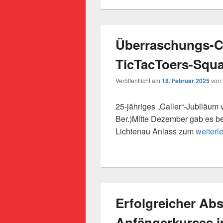
Überraschungs-C
TicTacToers-Squ
Veröffentlicht am
18. Februar 2025
von
25-jähriges „Caller“-Jubiläu
Ber.)Mitte Dezember gab es b
Überras
Lichtenau Anlass zum
weiterl
Erfolgreicher Ab
Anfängerkurses 