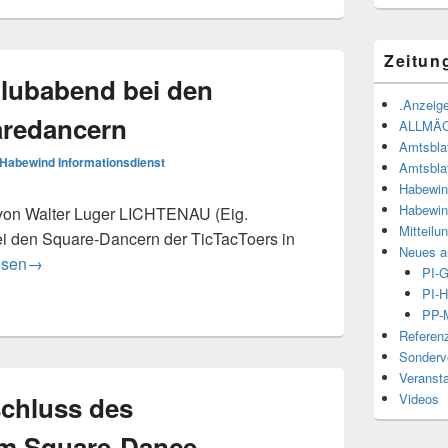
Zeitun
lubabend bei den
.Anzeige
aredancern
ALLMÄ
Amtsbla
Habewind Informationsdienst
Amtsbla
Habewin
Habewin
m von Walter Luger LICHTENAU (Eig.
Mitteilu
ei den Square-Dancern der TicTacToers in
Neues a
chungs-Clubabend bei den TicTacToers-Squaredancern
esen
→
PI-
PI-H
PP-M
Referen
Sonderve
Veranst
Videos
schluss des
im Square-Dance