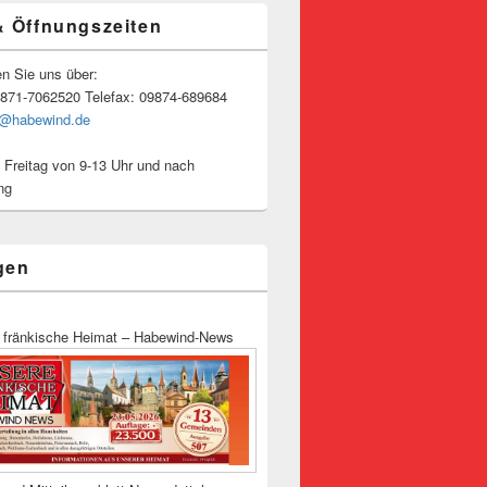
& Öffnungszeiten
en Sie uns über:
9871-7062520 Telefax: 09874-689684
o@habewind.de
 Freitag von 9-13 Uhr und nach
ng
gen
 fränkische Heimat – Habewind-News