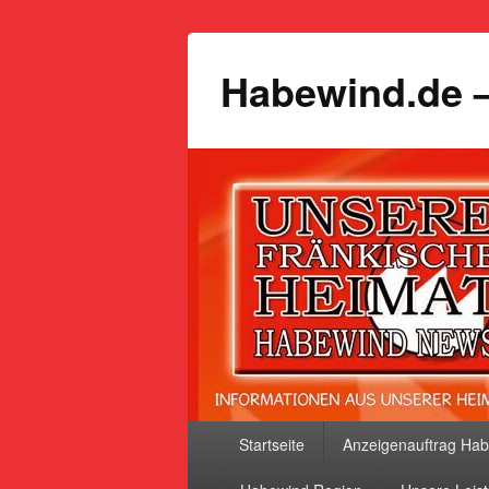
Habewind.de –
Primäres
Startseite
Anzeigenauftrag Ha
Menü