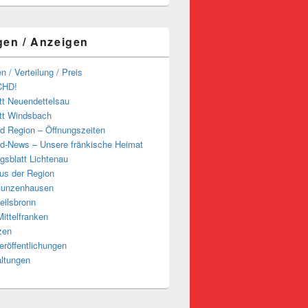
gen / Anzeigen
n / Verteilung / Preis
CHD!
tt Neuendettelsau
tt Windsbach
d Region – Öffnungszeiten
d-News – Unsere fränkische Heimat
ngsblatt Lichtenau
us der Region
Gunzenhausen
eilsbronn
ittelfranken
zen
röffentlichungen
altungen