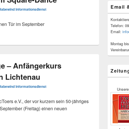
Email 
Habewind Informationsdienst
Kontaktier
enen Tür im September
Telefon: 0
Email:
inf
Montag bis
Vereinbaru
e – Anfängerkurs
Zeitun
n Lichtenau
Habewind Informationsdienst
Unsere
oers e.V., der vor kurzem sein 50-jähriges
. September (Freitag) einen neuen
kurs „Square Dance“ in Lichtenau