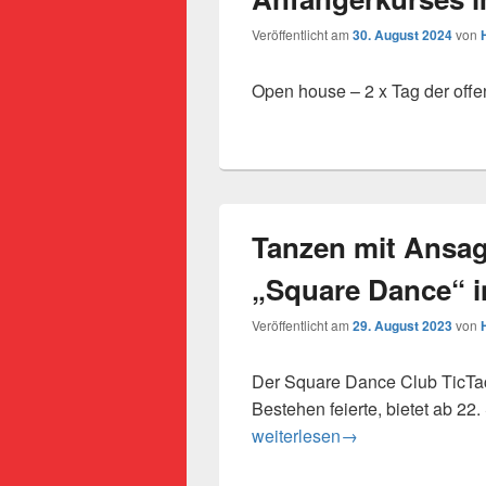
Veröffentlicht am
30. August 2024
von
Open house – 2 x Tag der off
Tanzen mit Ansag
„Square Dance“ i
Veröffentlicht am
29. August 2023
von
Der Square Dance Club TicTacT
Bestehen feierte, bietet ab 22
Tanzen mit Ansage – Anfänger
weiterlesen
→