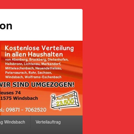
ion
ag Windsbach
Verteilauftrag