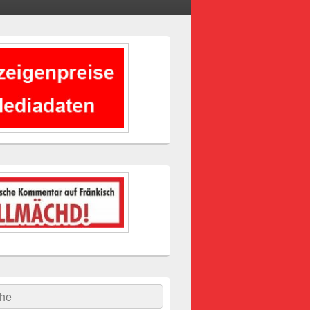
-
ch
hen