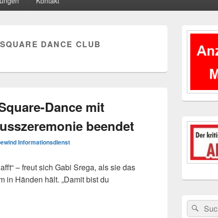
tungen
Kontakt
Primärer
Seitenleisten
SQUARE DANCE CLUB
Widgetberei
Square-Dance mit
hlusszeremonie beendet
ewind Informationsdienst
t“ – freut sich Gabi Srega, als sie das
 in Händen hält. „Damit bist du
 mit feierlicher Abschlusszeremonie beendet
Suchen
Suc
nach: