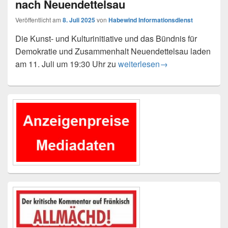
nach Neuendettelsau
Veröffentlicht am
8. Juli 2025
von
Habewind Informationsdienst
Die Kunst- und Kulturinitiative und das Bündnis für
Demokratie und Zusammenhalt Neuendettelsau laden
Klang trifft Raum: Kunst- und 
am 11. Juli um 19:30 Uhr zu
weiterlesen
→
Primärer
Seitenleisten-
Widgetbereich