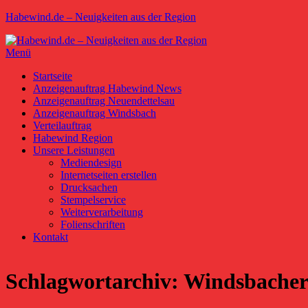
Zum
Habewind.de – Neuigkeiten aus der Region
Inhalt
springen
Menü
Primäres
Startseite
Anzeigenauftrag Habewind News
Menü
Anzeigenauftrag Neuendettelsau
Anzeigenauftrag Windsbach
Verteilauftrag
Habewind Region
Unsere Leistungen
Mediendesign
Internetseiten erstellen
Drucksachen
Stempelservice
Weiterverarbeitung
Folienschriften
Kontakt
Schlagwortarchiv:
Windsbache