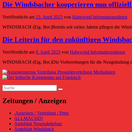
Die Windsbacher kooperieren nun offiziell
Veröffentlicht am
23. April 2025
von
Habewind Informationsdienst
WINDSBACH (Eig. Ber.)Bereits seit vielen Jahren pflegen die Wind
Die Leiterin für den zukünftigen Windsba
Veröffentlicht am
9. April 2025
von
Habewind Informationsdienst
WINDSBACH (Eig. Ber.)Die Vorbereitungen für die Neugründung des
Primärer
Seitenleisten-
Suchen
Widgetbereich
Suchen
nach:
Zeitungen / Anzeigen
.Anzeigen / Verteilung / Preis
ALLMÄCHD!
Amtsblatt Neuendettelsau
Amtsblatt Windsbach