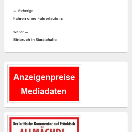
Beitragsnavigation
Vorheriger
←
Vorherige
Fahren ohne Fahrerlaubnis
Beitrag:
Nächster
Weiter
→
Einbruch in Gerätehalle
Beitrag:
Primärer
Seitenleisten-
Widgetbereich