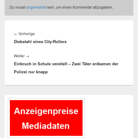
Du musst
angemeldet
sein, um einen Kommentar abzugeben.
Beitragsnavigation
Vorheriger
←
Vorherige
Diebstahl eines City-Rollers
Beitrag:
Nächster
Weiter
→
Einbruch in Schule vereitelt – Zwei Täter entkamen der
Beitrag:
Polizei nur knapp
Primärer
Seitenleisten-
Widgetbereich