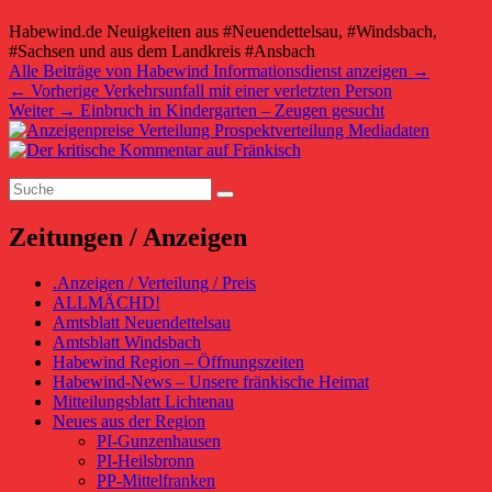
Habewind.de Neuigkeiten aus #Neuendettelsau, #Windsbach,
#Sachsen und aus dem Landkreis #Ansbach
Alle Beiträge von Habewind Informationsdienst anzeigen
→
Beitragsnavigation
Vorheriger
←
Vorherige
Verkehrsunfall mit einer verletzten Person
Nächster
Beitrag:
Weiter
→
Einbruch in Kindergarten – Zeugen gesucht
Primärer
Beitrag:
Seitenleisten-
Suchen
Widgetbereich
Suchen
nach:
Zeitungen / Anzeigen
.Anzeigen / Verteilung / Preis
ALLMÄCHD!
Amtsblatt Neuendettelsau
Amtsblatt Windsbach
Habewind Region – Öffnungszeiten
Habewind-News – Unsere fränkische Heimat
Mitteilungsblatt Lichtenau
Neues aus der Region
PI-Gunzenhausen
PI-Heilsbronn
PP-Mittelfranken