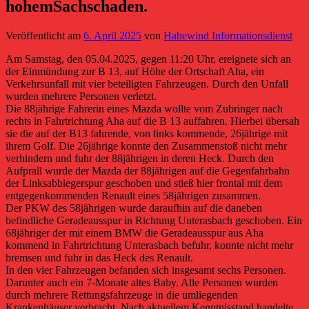
hohemSachschaden.
Veröffentlicht am
6. April 2025
von
Habewind Informationsdienst
Am Samstag, den 05.04.2025, gegen 11:20 Uhr, ereignete sich an
der Einmündung zur B 13, auf Höhe der Ortschaft Aha, ein
Verkehrsunfall mit vier beteiligten Fahrzeugen. Durch den Unfall
wurden mehrere Personen verletzt.
Die 88jährige Fahrerin eines Mazda wollte vom Zubringer nach
rechts in Fahrtrichtung Aha auf die B 13 auffahren. Hierbei übersah
sie die auf der B13 fahrende, von links kommende, 26jährige mit
ihrem Golf. Die 26jährige konnte den Zusammenstoß nicht mehr
verhindern und fuhr der 88jährigen in deren Heck. Durch den
Aufprall wurde der Mazda der 88jährigen auf die Gegenfahrbahn
der Linksabbiegerspur geschoben und stieß hier frontal mit dem
entgegenkommenden Renault eines 58jährigen zusammen.
Der PKW des 58jährigen wurde daraufhin auf die daneben
befindliche Geradeausspur in Richtung Unterasbach geschoben. Ein
68jähriger der mit einem BMW die Geradeausspur aus Aha
kommend in Fahrtrichtung Unterasbach befuhr, konnte nicht mehr
bremsen und fuhr in das Heck des Renault.
In den vier Fahrzeugen befanden sich insgesamt sechs Personen.
Darunter auch ein 7-Monate altes Baby. Alle Personen wurden
durch mehrere Rettungsfahrzeuge in die umliegenden
Krankenhäuser verbracht. Nach aktuellem Kenntnisstand handelte