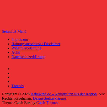
Seitenfuß-Menü
Seitenfuß-
Impressum
Haftungsausschluss / Disclaimer
Menü
Widerrufsbelehrung
AGB
Datenschutzerklärung
Facebook
YouTube
RSS-
Feed
Instagram
Threads
Copyright © 2026
Habewind.de – Neuigkeiten aus der Region
. Alle
Rechte vorbehalten.
Datenschutzerklärung
Theme: Catch Box by
Catch Themes
Nach