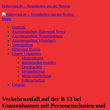
Zum
Habewind.de – Neuigkeiten aus der Region
Inhalt
springen
Menü
Primäres
Startseite
Anzeigenauftrag Habewind News
Menü
Anzeigenauftrag Neuendettelsau
Anzeigenauftrag Windsbach
Verteilauftrag
Habewind Region
Unsere Leistungen
Mediendesign
Internetseiten erstellen
Drucksachen
Stempelservice
Weiterverarbeitung
Folienschriften
Kontakt
Verkehrsunfall auf der B 13 bei
Gunzenhausen mit Personenschaden und