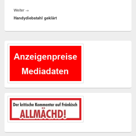
Nächster
Weiter
→
Handydiebstahl geklärt
Beitrag:
Primärer
Seitenleisten-
Widgetbereich