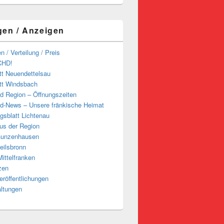
gen / Anzeigen
n / Verteilung / Preis
CHD!
tt Neuendettelsau
tt Windsbach
d Region – Öffnungszeiten
d-News – Unsere fränkische Heimat
ngsblatt Lichtenau
us der Region
Gunzenhausen
eilsbronn
ittelfranken
zen
röffentlichungen
altungen