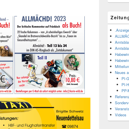
Zeitun
.Anzeige
ALLMÄ
Amtsbla
Amtsbla
Habewin
Habewin
Mitteilu
Neues a
PI-
PI-H
PP-M
Referen
Sonderve
Veranst
Videos