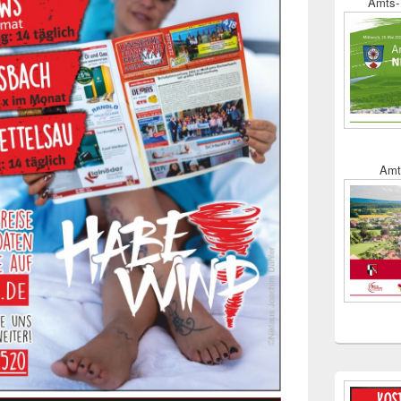
Amts- 
Amt