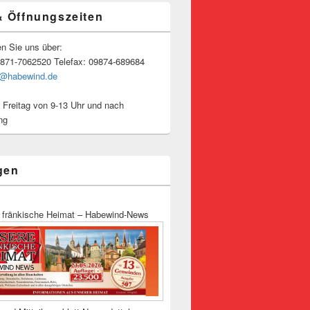
& Öffnungszeiten
en Sie uns über:
9871-7062520 Telefax: 09874-689684
o@habewind.de
 Freitag von 9-13 Uhr und nach
ng
gen
 fränkische Heimat – Habewind-News