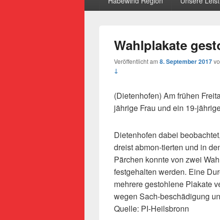
Habewind Region
Unsere Leis
Wahlplakate gest
Veröffentlicht am
8. September 2017
v
↓
(Dietenhofen) Am frühen Frei
jährige Frau und ein 19-jährig
Dietenhofen dabei beobachtet
dreist abmon-tierten und in d
Pärchen konnte von zwei Wahlh
festgehalten werden. Eine Du
mehrere gestohlene Plakate v
wegen Sach-beschädigung und
Quelle: PI-Heilsbronn