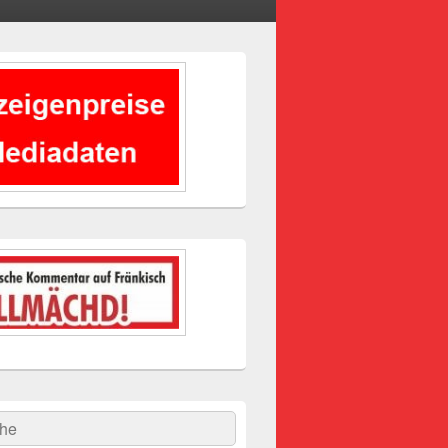
-
ch
hen