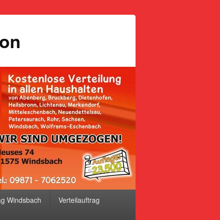
ion
ag Windsbach
Verteilauftrag