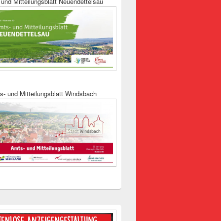
und Mitteilungsblatt Neuendettelsau
s- und Mitteilungsblatt Windsbach