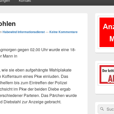
tungen
Kontakt
Primärer
Seitenleisten
ohlen
Widgetberei
on
Habewind Informationsdienst
—
Keine Kommentare
tagmorgen gegen 02.00 Uhr wurde eine 18-
er Mann in
, wie sie eben aufgehängte Wahlplakate
en Kofferraum eines Pkw einluden. Das
elfern bis zum Eintreffen der Polizei
rchsicht im Pkw der beiden Diebe ergab
erschiedener Parteien. Das Pärchen wurde
 Diebstahl zur Anzeige gebracht.
Suchen
Suc
nach: