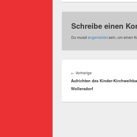
Schreibe einen K
Du musst
angemeldet
sein, um einen 
Beitragsnavigation
Vorheriger
←
Vorherige
Aufrichten des Kinder-Kirchweihb
Beitrag:
Wollersdorf