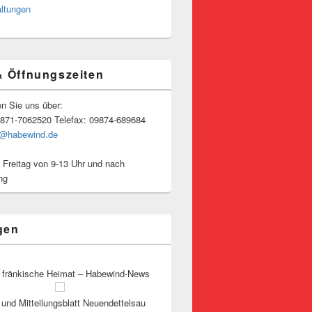
altungen
& Öffnungszeiten
en Sie uns über:
9871-7062520 Telefax: 09874-689684
o@habewind.de
 Freitag von 9-13 Uhr und nach
ng
gen
 fränkische Heimat – Habewind-News
und Mitteilungsblatt Neuendettelsau