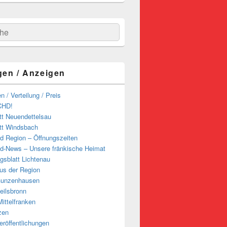
hen
gen / Anzeigen
n / Verteilung / Preis
CHD!
tt Neuendettelsau
tt Windsbach
d Region – Öffnungszeiten
d-News – Unsere fränkische Heimat
ngsblatt Lichtenau
us der Region
Gunzenhausen
eilsbronn
ittelfranken
zen
röffentlichungen