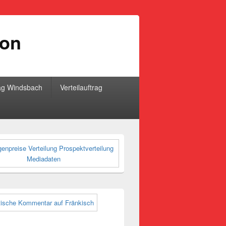
ion
ag Windsbach
Verteilauftrag
-
ch