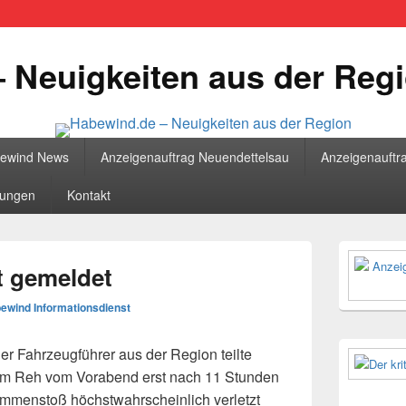
 Neuigkeiten aus der Reg
bewind News
Anzeigenauftrag Neuendettelsau
Anzeigenauftr
tungen
Kontakt
Primärer
Seitenleisten
t gemeldet
Widgetberei
ewind Informationsdienst
r Fahrzeugführer aus der Region teilte
m Reh vom Vorabend erst nach 11 Stunden
mmenstoß höchstwahrscheinlich verletzt