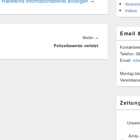
n Habewind Informationsdienst anzeigen
→
Veranst
Videos
Email 
Nächster
Weiter
→
Polizeibeamter verletzt
Beitrag:
Kontaktier
Telefon: 0
Email:
inf
Montag bis
Vereinbaru
Zeitun
Unsere
Amts- 