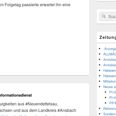
am Folgetag passierte erwartet ihn eine
Suchen
Suc
nach:
Zeitun
.Anzeige
ALLMÄ
Amtsbla
Amtsbla
Habewin
Habewin
Mitteilu
Neues a
PI-
nformationsdienst
PI-H
PP-M
igkeiten aus #Neuendettelsau,
Referen
achsen und aus dem Landkreis #Ansbach
Sonderve