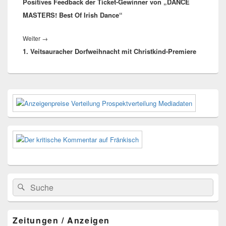
Positives Feedback der Ticket-Gewinner von „DANCE
Beitrag:
MASTERS! Best Of Irish Dance“
Nächster
Weiter
→
1. Veitsauracher Dorfweihnacht mit Christkind-Premiere
Beitrag:
Primärer
Seitenleisten-
Widgetbereich
Suchen
Suchen
nach:
Zeitungen / Anzeigen