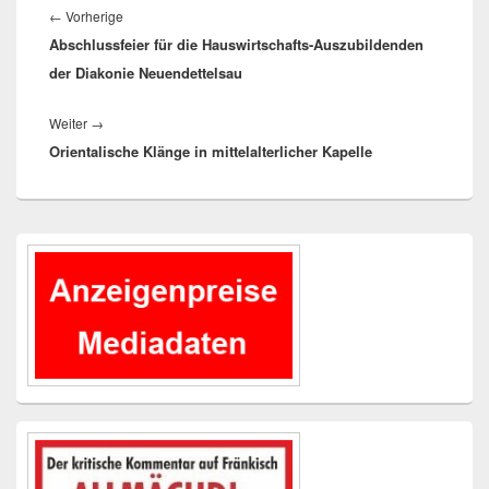
Vorheriger
←
Vorherige
Abschlussfeier für die Hauswirtschafts-Auszubildenden
Beitrag:
der Diakonie Neuendettelsau
Nächster
Weiter
→
Orientalische Klänge in mittelalterlicher Kapelle
Beitrag:
Primärer
Seitenleisten-
Widgetbereich