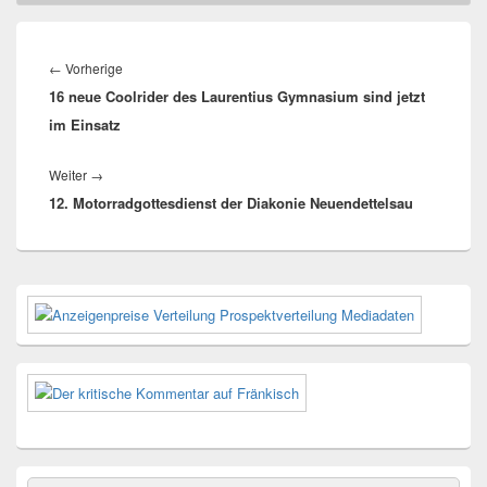
Beitragsnavigation
Vorheriger
←
Vorherige
16 neue Coolrider des Laurentius Gymnasium sind jetzt
Beitrag:
im Einsatz
Nächster
Weiter
→
12. Motorradgottesdienst der Diakonie Neuendettelsau
Beitrag:
Primärer
Seitenleisten-
Widgetbereich