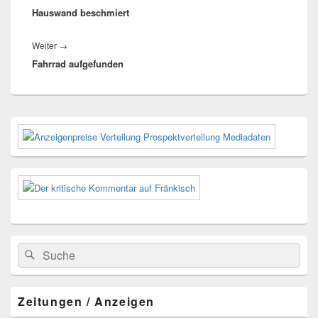
Hauswand beschmiert
Beitrag:
Nächster
Weiter
→
Fahrrad aufgefunden
Beitrag:
Primärer
Seitenleisten-
Widgetbereich
Suchen
Suchen
nach:
Zeitungen / Anzeigen