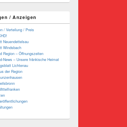
gen / Anzeigen
n / Verteilung / Preis
CHD!
tt Neuendettelsau
tt Windsbach
d Region – Öffnungszeiten
d-News – Unsere fränkische Heimat
ngsblatt Lichtenau
us der Region
Gunzenhausen
eilsbronn
ittelfranken
zen
röffentlichungen
altungen