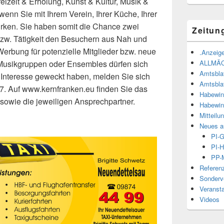
eizeit & Erholung, Kunst & Kultur, Musik &
wenn Sie mit Ihrem Verein, Ihrer Küche, Ihrer
twirken. Sie haben somit die Chance zwei
Zeitun
bzw. Tätigkeit den Besuchern aus Nah und
Werbung für potenzielle Mitglieder bzw. neue
.Anzeige
ALLMÄ
Musikgruppen oder Ensembles dürfen sich
Amtsbla
 Interesse geweckt haben, melden Sie sich
Amtsbla
7. Auf www.kernfranken.eu finden Sie das
Habewin
sowie die jeweiligen Ansprechpartner.
Habewin
Mitteilu
Neues a
PI-
PI-H
PP-M
Referen
Sonderve
Veranst
Videos