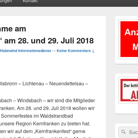
tungen
Kontakt
Primärer
Seitenleisten
ahme am
Widgetberei
 am 28. und 29. Juli 2018
Habewind Informationsdienst
—
Keine Kommentare ↓
ilsbronn – Lichtenau – Neuendettelsau –
bach – Windsbach – wir sind die Mitglieder
anken. Am 28. und 29. Juli 2018 wollen wir
 Sommerfestes im Waldstrandbad
unsere Region Kernfranken zu bieten hat.
Suchen
Suc
en wir auf
dem „Kernfrankenfest“ gerne
nach: