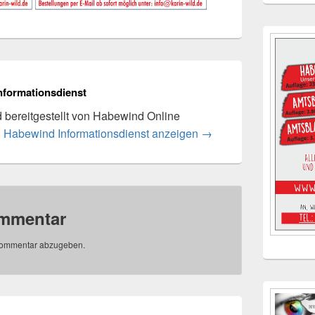
nformationsdienst
rd bereitgestellt von Habewind Online
n Habewind Informationsdienst anzeigen
→
ommentar
Kommentar abzugeben.