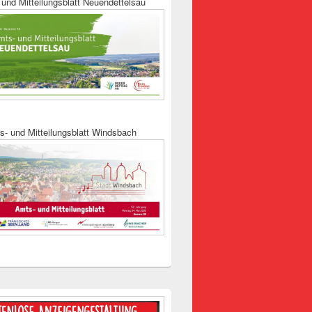
und Mitteilungsblatt Neuendettelsau
s- und Mitteilungsblatt Windsbach