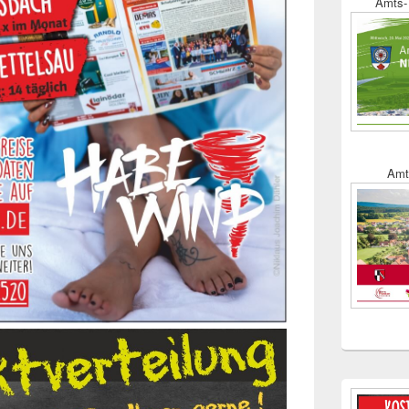
Amts- 
Amt