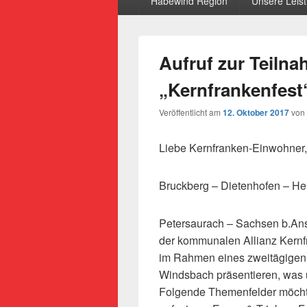
Habewind Region
Unsere Leis
Aufruf zur Teiln
„Kernfrankenfest“
Veröffentlicht am
12. Oktober 2017
von
Liebe Kernfranken-Einwohner,
Bruckberg – Dietenhofen – He
Petersaurach – Sachsen b.Ans
der kommunalen Allianz Kernfr
im Rahmen eines zweitägigen
Windsbach präsentieren, was 
Folgende Themenfelder möcht