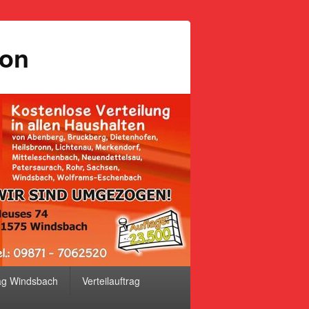
ion
ag Windsbach
Verteilauftrag