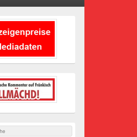
-
ch
hen