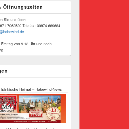
& Öffnungszeiten
en Sie uns über:
9871-7062520 Telefax: 09874-689684
o@habewind.de
 Freitag von 9-13 Uhr und nach
ng
gen
 fränkische Heimat – Habewind-News