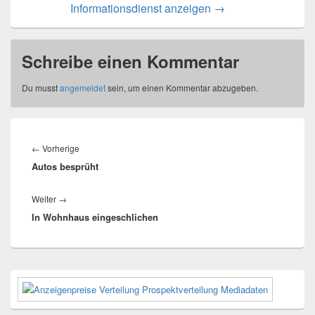
Informationsdienst anzeigen
→
Schreibe einen Kommentar
Du musst
angemeldet
sein, um einen Kommentar abzugeben.
Beitragsnavigation
Vorheriger
←
Vorherige
Autos besprüht
Beitrag:
Nächster
Weiter
→
In Wohnhaus eingeschlichen
Beitrag:
Primärer
Seitenleisten-
Widgetbereich