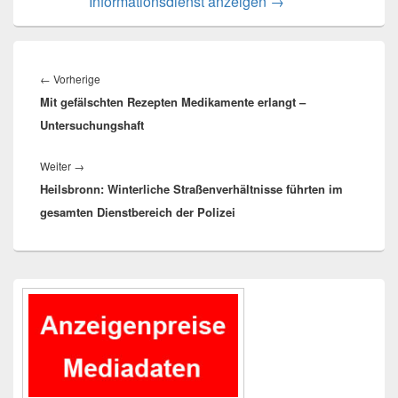
Informationsdienst anzeigen
→
Beitragsnavigation
Vorheriger
←
Vorherige
Mit gefälschten Rezepten Medikamente erlangt –
Beitrag:
Untersuchungshaft
Nächster
Weiter
→
Heilsbronn: Winterliche Straßenverhältnisse führten im
Beitrag:
gesamten Dienstbereich der Polizei
Primärer
Seitenleisten-
Widgetbereich