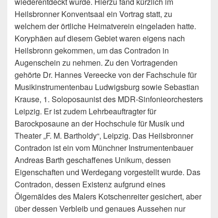
wiederentdeckt wurde. Hierzu fand kürzlich im
Heilsbronner Konventsaal ein Vortrag statt, zu
welchem der örtliche Heimatverein eingeladen hatte.
Koryphäen auf diesem Gebiet waren
eigens nach
Heilsbronn gekommen, um das Contradon in
Augenschein zu nehmen. Zu den Vortragenden
gehörte Dr. Hannes Vereecke von der Fachschule für
Musikinstrumentenbau Ludwigsburg sowie Sebastian
Krause, 1. Soloposaunist des MDR-Sinfonieorchesters
Leipzig. Er ist zudem Lehrbeauftragter für
Barockposaune an der Hochschule für Musik und
Theater „F. M. Bartholdy“, Leipzig. Das Heilsbronner
Contradon ist ein vom Münchner Instrumentenbauer
Andreas Barth geschaffenes Unikum, dessen
Eigenschaften und Werdegang vorgestellt wurde. Das
Contradon, dessen Existenz aufgrund eines
Ölgemäldes des Malers Kotschenreiter gesichert, aber
über dessen Verbleib und genaues Aussehen nur