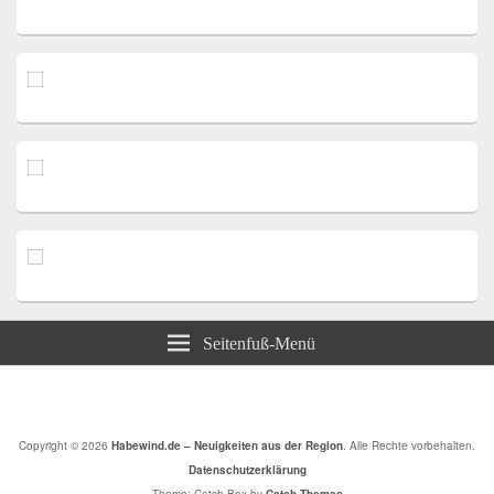
Seitenfuß-Menü
Copyright © 2026
Habewind.de – Neuigkeiten aus der Region
. Alle Rechte vorbehalten.
Datenschutzerklärung
Theme: Catch Box by
Catch Themes