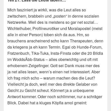
Mich fasziniert ja wirkli, was die Leut alles so
zwitschern, brabbeln und „posten“ in denne sozialen
Netzwerke. Weil des is meistens so gar net sozial…
Wichtelhuber, Profilneurotiker und Moralapostel (meist
alle in einer Person) toben sich da aus. Hm, so
brauchens anscheinend scho kann Therapeuten, denn
da kriegens ja eh kann Termin. Egal ob Hunde-Forum,
Fratzenbuch, Tika-Tuka, Insta-Finsta oder die 20 Bildla
im WoddsÄbb-Status – alles oberwichtig und oft mit
erhobenem Zeigefinger. Gott sei Dank muss mer des
ja net alles lesen, wenn’s einen net interessiert. Aber
ich frag mich scho – warum machen des die Leut?
Vielleicht ja doch, weil mer des direkte Gelaber von
Gsicht zu Gsicht scheut. Könnert ja a unbequeme
Antwort kommer. Oder noch schlimmer, nur a schräger
Blick. Dabei hat a kluges Köpfla amol gmeint: