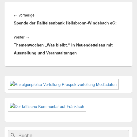
Beitragsnavigation
Vorheriger
←
Vorherige
Spende der Raiffeisenbank Heilsbronn-Windsbach eG:
Beitrag:
Nächster
Weiter
→
Themenwochen „Was bleibt.“ in Neuendettelsau mit
Beitrag:
Ausstellung und Veranstaltungen
Primärer
Seitenleisten-
Widgetbereich
Suchen
Suchen