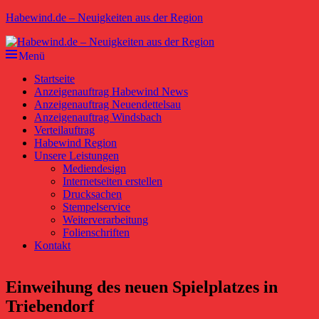
Zum
Habewind.de – Neuigkeiten aus der Region
Inhalt
springen
Menü
Primäres
Startseite
Anzeigenauftrag Habewind News
Menü
Anzeigenauftrag Neuendettelsau
Anzeigenauftrag Windsbach
Verteilauftrag
Habewind Region
Unsere Leistungen
Mediendesign
Internetseiten erstellen
Drucksachen
Stempelservice
Weiterverarbeitung
Folienschriften
Kontakt
Einweihung des neuen Spielplatzes in
Triebendorf