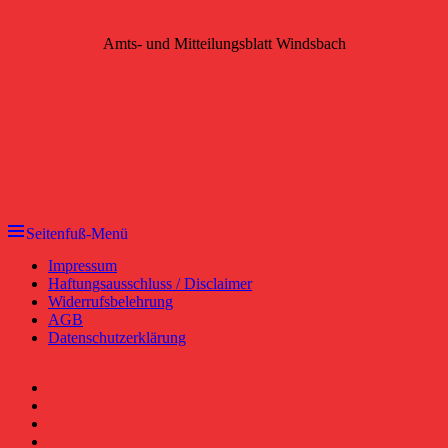
Amts- und Mitteilungsblatt Windsbach
Seitenfuß-Menü
Seitenfuß-
Impressum
Haftungsausschluss / Disclaimer
Menü
Widerrufsbelehrung
AGB
Datenschutzerklärung
Facebook
YouTube
RSS-
Feed
Instagram