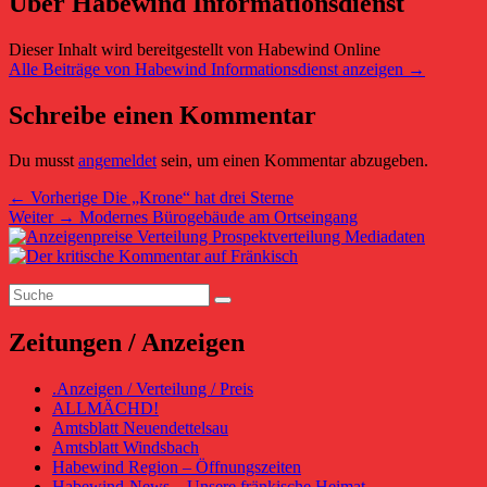
Über Habewind Informationsdienst
Dieser Inhalt wird bereitgestellt von Habewind Online
Alle Beiträge von Habewind Informationsdienst anzeigen
→
Schreibe einen Kommentar
Du musst
angemeldet
sein, um einen Kommentar abzugeben.
Beitragsnavigation
Vorheriger
←
Vorherige
Die „Krone“ hat drei Sterne
Nächster
Beitrag:
Weiter
→
Modernes Bürogebäude am Ortseingang
Primärer
Beitrag:
Seitenleisten-
Suchen
Widgetbereich
Suchen
nach:
Zeitungen / Anzeigen
.Anzeigen / Verteilung / Preis
ALLMÄCHD!
Amtsblatt Neuendettelsau
Amtsblatt Windsbach
Habewind Region – Öffnungszeiten
Habewind-News – Unsere fränkische Heimat