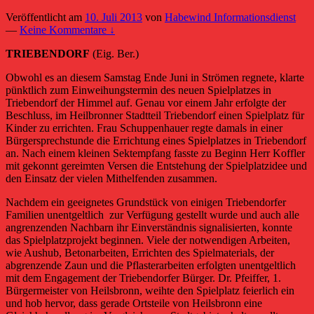
Veröffentlicht am
10. Juli 2013
von
Habewind Informationsdienst
—
Keine Kommentare ↓
TRIEBENDORF
(Eig. Ber.)
Obwohl es an diesem Samstag Ende Juni in Strömen regnete, klarte
pünktlich zum Einweihungstermin des neuen Spielplatzes in
Triebendorf der Himmel auf. Genau vor einem Jahr erfolgte der
Beschluss, im Heilbronner Stadtteil Triebendorf einen Spielplatz für
Kinder zu errichten.
Frau Schuppenhauer regte damals in einer
Bürgersprechstunde die Errichtung eines Spielplatzes in Triebendorf
an. Nach einem kleinen Sektempfang fasste zu Beginn Herr Koffler
mit gekonnt gereimten Versen die Entstehung der Spielplatzidee und
den Einsatz der vielen Mithelfenden zusammen.
Nachdem ein geeignetes Grundstück von einigen Triebendorfer
Familien unentgeltlich zur Verfügung gestellt wurde und auch alle
angrenzenden Nachbarn ihr Einverständnis signalisierten, konnte
das Spielplatzprojekt beginnen. Viele der notwendigen Arbeiten,
wie Aushub, Betonarbeiten, Errichten des Spielmaterials, der
abgrenzende Zaun und die Pflasterarbeiten erfolgten unentgeltlich
mit dem Engagement der Triebendorfer Bürger. Dr. Pfeiffer, 1.
Bürgermeister von Heilsbronn, weihte den Spielplatz feierlich ein
und hob hervor, dass gerade Ortsteile von Heilsbronn eine