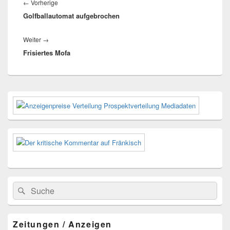
Vorheriger
←
Vorherige
Golfballautomat aufgebrochen
Beitrag:
Nächster
Weiter
→
Frisiertes Mofa
Beitrag:
Primärer
Seitenleisten-
Widgetbereich
Suchen
Suchen
nach:
Zeitungen / Anzeigen