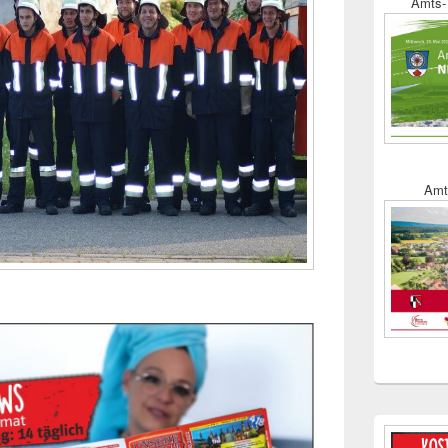
Amts- 
Amt