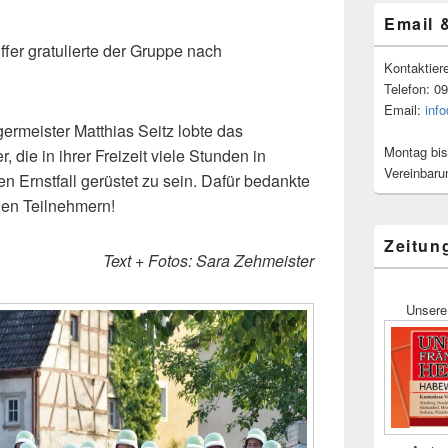
Email 
fer gratulierte der Gruppe nach
Kontaktier
Telefon: 0
Email:
inf
rmeister Matthias Seitz lobte das
Montag bis
 die in ihrer Freizeit viele Stunden in
Vereinbaru
n Ernstfall gerüstet zu sein. Dafür bedankte
allen Teilnehmern!
Zeitun
Text + Fotos: Sara Zehmeister
Unsere