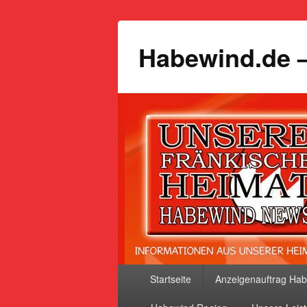
Habewind.de –
Primäres
Startseite
Anzeigenauftrag Ha
Menü