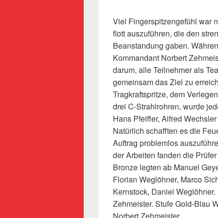
Viel Fingerspitzengefühl war n
flott auszuführen, die den str
Beanstandung gaben. Während
Kommandant Norbert Zehmeister
darum, alle Teilnehmer als T
gemeinsam das Ziel zu erreic
Tragkraftspritze, dem Verlege
drei C-Strahlrohren, wurde jed
Hans Pfeiffer, Alfred Wechsle
Natürlich schafften es die Fe
Auftrag problemlos auszuführ
der Arbeiten fanden die Prüfe
Bronze legten ab Manuel Geye
Florian Weglöhner, Marco Sich
Kernstock, Daniel Weglöhner. 
Zehmeister. Stufe Gold-Blau 
Norbert Zehmeister.