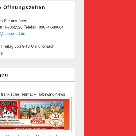
& Öffnungszeiten
en Sie uns über:
9871-7062520 Telefax: 09874-689684
o@habewind.de
 Freitag von 9-13 Uhr und nach
ng
gen
 fränkische Heimat – Habewind-News