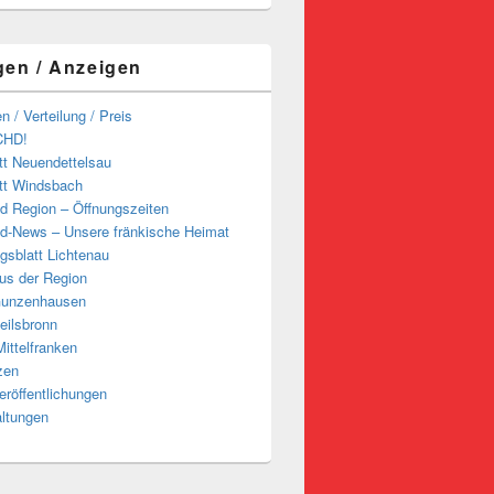
gen / Anzeigen
n / Verteilung / Preis
CHD!
tt Neuendettelsau
tt Windsbach
d Region – Öffnungszeiten
d-News – Unsere fränkische Heimat
ngsblatt Lichtenau
us der Region
Gunzenhausen
eilsbronn
ittelfranken
zen
röffentlichungen
altungen