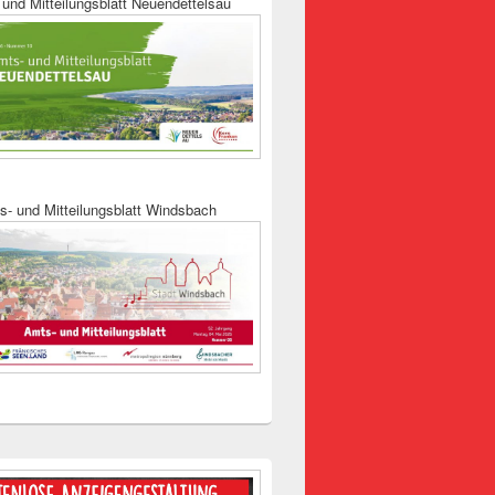
und Mitteilungsblatt Neuendettelsau
s- und Mitteilungsblatt Windsbach