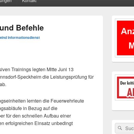
tungen
Kontakt
Primärer
Seitenleisten
und Befehle
Widgetberei
ind Informationsdienst
ven Trainings legten Mitte Juni 13
nsdorf-Speckheim die Leistungsprüfung für
ab.
seinheiten lernten die Feuerwehrleute
gsabläufe in Bezug auf die
er für den schnellen Aufbau einer
en erfolgreichen Einsatz unbedingt
Suchen
Suc
nach: