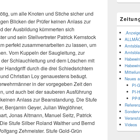
ötig, um alle Knoten und Stiche sicher und
Zeitun
engen Blicken der Prüfer keinen Anlass zur
 der Ausbildung kümmerten sich
.Anzeige
 und sein Stellvertreter Patrick Kernstock
ALLMÄ
eam perfekt zusammenarbeiten zu lassen, um
Amtsbla
hen. Vom Kuppeln der Saugleitung, zur
Amtsbla
Habewin
n der Schlauchleitung und dem Löschen mit
Habewin
er Handgriff durch die drei Schiedsrichtern
Mitteilu
r und Christian Loy genauestens beäugt.
Neues a
uerwehrmänner in der vorgegeben Zeit den
PI-
en, und auch bei der sauberen Ausführung
PI-H
PP-M
r keinen Anlass zur Beanstandung. Die Stufe
Referen
r, Benjamin Geyer, Julian Weglöhner,
Sonderve
art, Jonas Altmann, Manuel Seitz, Patrick
Veranst
Die Stufe Silber Roland Walther und Bernd
Videos
Wolfgang Zehmeister. Stufe Gold-Grün