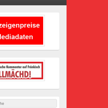
-
ch
hen