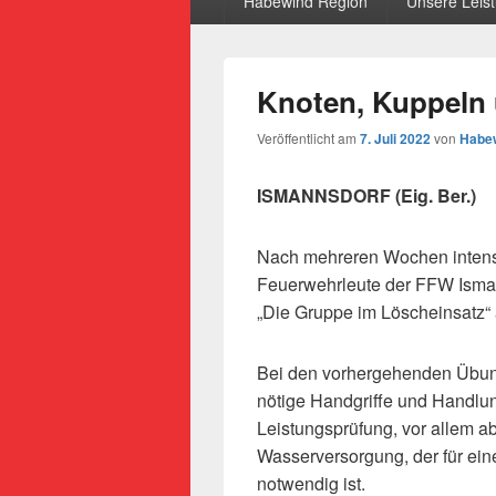
Habewind Region
Unsere Leis
Knoten, Kuppeln 
Veröffentlicht am
7. Juli 2022
von
Habew
ISMANNSDORF (Eig. Ber.)
Nach mehreren Wochen intensi
Feuerwehrleute der FFW Isman
„Die Gruppe im Löscheinsatz“ 
Bei den vorhergehenden Übung
nötige Handgriffe und Handlun
Leistungsprüfung, vor allem ab
Wasserversorgung, der für ein
notwendig ist.