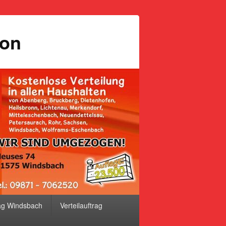
ion
ag Windsbach
Verteilauftrag