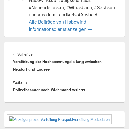
Habewind.de Neuigkeiten aus
#Neuendettelsau, #Windsbach, #Sachsen
und aus dem Landkreis #Ansbach
Alle Beiträge von Habewind
Informationsdienst anzeigen
→
Beitragsnavigation
Vorheriger
←
Vorherige
Verstärkung der Hochspannungsleitung zwischen
Beitrag:
Neudorf und Endsee
Nächster
Weiter
→
Polizeibeamter nach Widerstand verletzt
Beitrag:
Primärer
Seitenleisten-
Widgetbereich