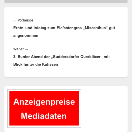
Beitragsnavigation
Vorheriger
←
Vorherige
Ernte- und Infotag zum Elefantengras „Miscanthus“ gut
Beitrag:
angenommen
Nächster
Weiter
→
3. Bunter Abend der „Suddersdorfer Querbläxer“ mit
Beitrag:
Blick hinter die Kulissen
Primärer
Seitenleisten-
Widgetbereich