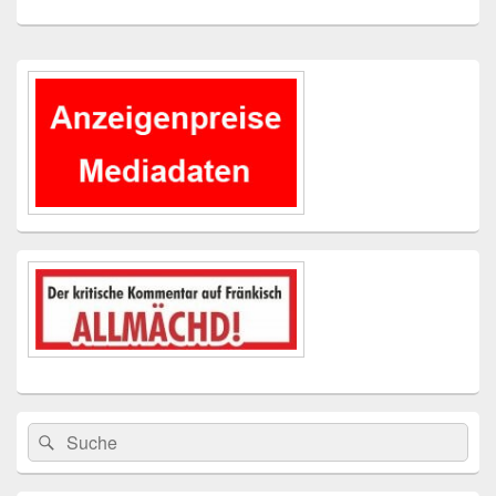
Primärer
Seitenleisten-
Widgetbereich
Suchen
Suchen
nach: