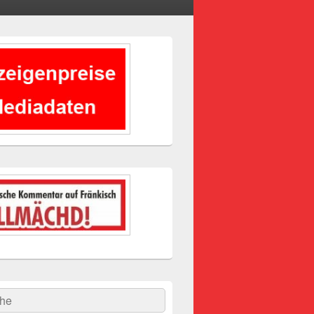
-
ch
hen