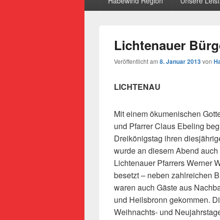
Habewind Region
Unsere Leis
Lichtenauer Bür
Veröffentlicht am
8. Januar 2013
von
Ha
LICHTENAU
Mit einem ökumenischen Gotte
und Pfarrer Claus Ebeling be
Dreikönigstag ihren diesjähr
wurde an diesem Abend auch 
Lichtenauer Pfarrers Werner We
besetzt – neben zahlreichen B
waren auch Gäste aus Nachb
und Heilsbronn gekommen.
Di
Weihnachts- und Neujahrstage 