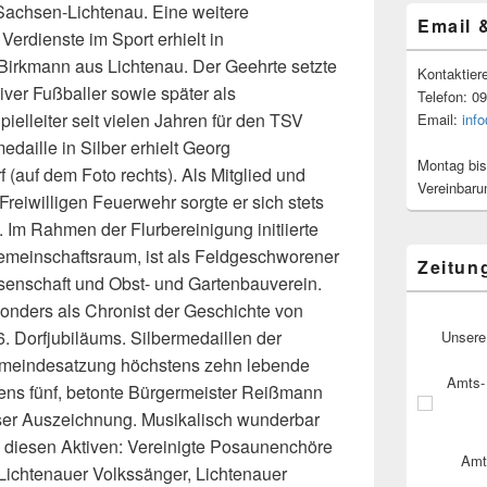
 Sachsen-Lichtenau. Eine weitere
Email 
erdienste im Sport erhielt in
Birkmann aus Lichtenau. Der Geehrte setzte
Kontaktier
tiver Fußballer sowie später als
Telefon: 0
pielleiter seit vielen Jahren für den TSV
Email:
inf
edaille in Silber erhielt Georg
Montag bis
(auf dem Foto rechts). Als Mitglied und
Vereinbaru
reiwilligen Feuerwehr sorgte er sich stets
Im Rahmen der Flurbereinigung initiierte
gemeinschaftsraum, ist als Feldgeschworener
Zeitun
ssenschaft und Obst- und Gartenbauverein.
onders als Chronist der Geschichte von
. Dorfjubiläums. Silbermedaillen der
Unsere
emeindesatzung höchstens zehn lebende
Amts- 
ens fünf, betonte Bürgermeister Reißmann
ser Auszeichnung. Musikalisch wunderbar
n diesen Aktiven: Vereinigte Posaunenchöre
Amt
 Lichtenauer Volkssänger, Lichtenauer