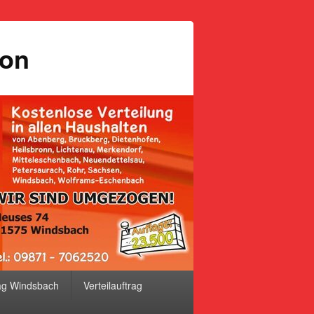
ion
ag Windsbach
Verteilauftrag