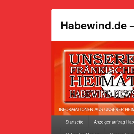
Habewind.de –
Primäres
Startseite
Anzeigenauftrag Ha
Menü