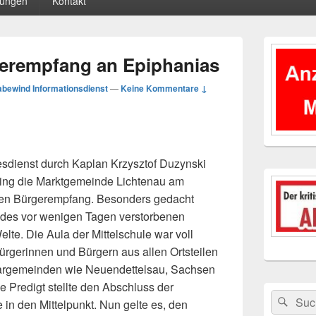
tungen
Kontakt
Primärer
Seitenleisten
gerempfang an Epiphanias
Widgetberei
bewind Informationsdienst
—
Keine Kommentare ↓
sdienst durch Kaplan Krzysztof Duzynski
ging die Marktgemeinde Lichtenau am
igen Bürgerempfang. Besonders gedacht
des vor wenigen Tagen verstorbenen
lte. Die Aula der Mittelschule war voll
ürgerinnen und Bürgern aus allen Ortsteilen
argemeinden wie Neuendettelsau, Sachsen
e Predigt stellte den Abschluss der
Suchen
Suc
in den Mittelpunkt. Nun gelte es, den
nach: