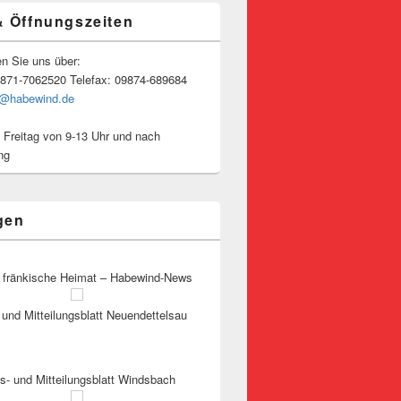
& Öffnungszeiten
en Sie uns über:
9871-7062520 Telefax: 09874-689684
o@habewind.de
 Freitag von 9-13 Uhr und nach
ng
gen
 fränkische Heimat – Habewind-News
und Mitteilungsblatt Neuendettelsau
s- und Mitteilungsblatt Windsbach