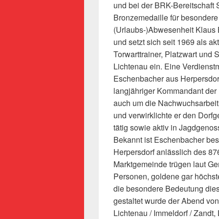
und bei der BRK-Bereitschaft
Bronzemedaille für besondere V
(Urlaubs-)Abwesenheit Klaus 
und setzt sich seit 1969 als ak
Torwarttrainer, Platzwart und S
Lichtenau ein. Eine Verdienstm
Eschenbacher aus Herpersdorf 
langjähriger Kommandant der F
auch um die Nachwuchsarbeit. 
und verwirklichte er den Dorf
tätig sowie aktiv in Jagdgeno
Bekannt ist Eschenbacher bes
Herpersdorf anlässlich des 876
Marktgemeinde trügen laut G
Personen, goldene gar höchst
die besondere Bedeutung die
gestaltet wurde der Abend vo
Lichtenau / Immeldorf / Zandt,