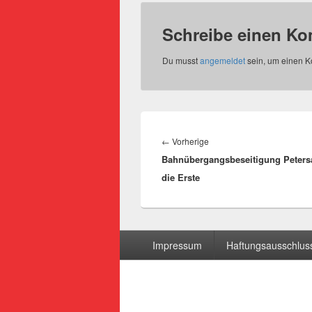
Schreibe einen K
Du musst
angemeldet
sein, um einen 
Beitragsnavigation
Vorheriger
←
Vorherige
Bahnübergangsbeseitigung Peters
Beitrag:
die Erste
Seitenfuß-
Impressum
Haftungsausschluss
Menü