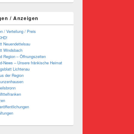
gen / Anzeigen
n / Verteilung / Preis
CHD!
tt Neuendettelsau
tt Windsbach
d Region – Öffnungszeiten
d-News – Unsere fränkische Heimat
ngsblatt Lichtenau
us der Region
Gunzenhausen
eilsbronn
ittelfranken
zen
röffentlichungen
altungen