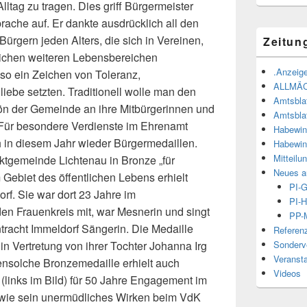
ltag zu tragen. Dies griff Bürgermeister
che auf. Er dankte ausdrücklich all den
ürgern jeden Alters, die sich in Vereinen,
Zeitun
ichen weiteren Lebensbereichen
.Anzeige
so ein Zeichen von Toleranz,
ALLMÄ
liebe setzten. Traditionell wolle man den
Amtsbla
n der Gemeinde an ihre Mitbürgerinnen und
Amtsbla
 Für besondere Verdienste im Ehrenamt
Habewin
h in diesem Jahr wieder Bürgermedaillen.
Habewin
Mitteilu
ktgemeinde Lichtenau in Bronze „für
Neues a
Gebiet des öffentlichen Lebens erhielt
PI-
rf. Sie war dort 23 Jahre im
PI-H
en Frauenkreis mit, war Mesnerin und singt
PP-M
tracht Immeldorf Sängerin. Die Medaille
Referen
Sonderve
n Vertretung von ihrer Tochter Johanna Irg
Veranst
solche Bronzemedaille erhielt auch
Videos
links im Bild) für 50 Jahre Engagement im
wie sein unermüdliches Wirken beim VdK