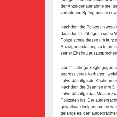
der Anzeigenaufnahme stellte
verbotenes Springmesser sowi
Nachdem die Polizei im weitere
dass der 41-Jährige in seine 
Polizeistreife diesen um kurz 
Anzeigenerstattung zu informi
seiner Ehefrau auszuspreche
Der 41-Jährige zeigte gegenüb
aggressiveres Verhalten, welch
Tatverdächtige ein Küchenmess
Nachdem die Beamten ihre Die
Tatverdächtige das Messer zwa
Polizisten los. Der aufgebrach
gewaltsam festgenommen werde
gelange es, den aufgebrachte