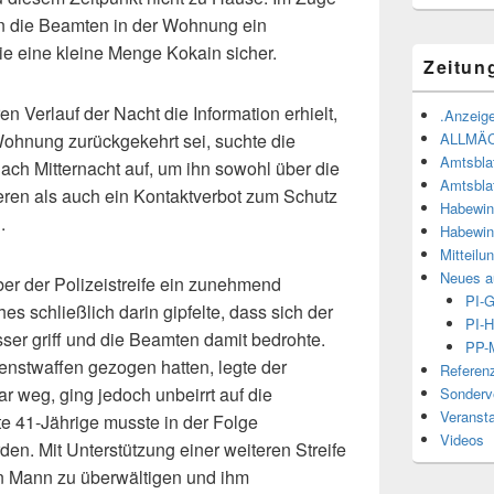
n die Beamten in der Wohnung ein
e eine kleine Menge Kokain sicher.
Zeitun
n Verlauf der Nacht die Information erhielt,
.Anzeige
ALLMÄ
Wohnung zurückgekehrt sei, suchte die
Amtsbla
nach Mitternacht auf, um ihn sowohl über die
Amtsbla
eren als auch ein Kontaktverbot zum Schutz
Habewin
n.
Habewin
Mitteilu
Neues a
er der Polizeistreife ein zunehmend
PI-
es schließlich darin gipfelte, dass sich der
PI-H
er griff und die Beamten damit bedrohte.
PP-M
nstwaffen gezogen hatten, legte der
Referen
r weg, ging jedoch unbeirrt auf die
Sonderve
Veranst
te 41-Jährige musste in der Folge
Videos
n. Mit Unterstützung einer weiteren Streife
n Mann zu überwältigen und ihm