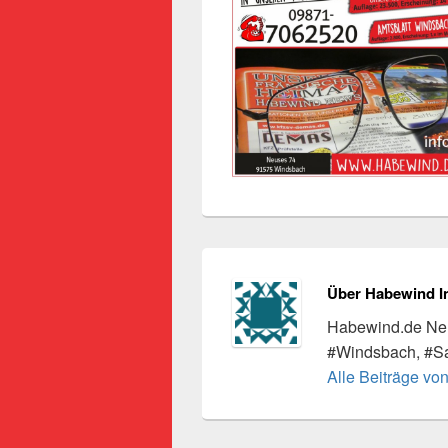
Über Habewind I
Habewind.de Neu
#Windsbach, #S
Alle Beiträge vo