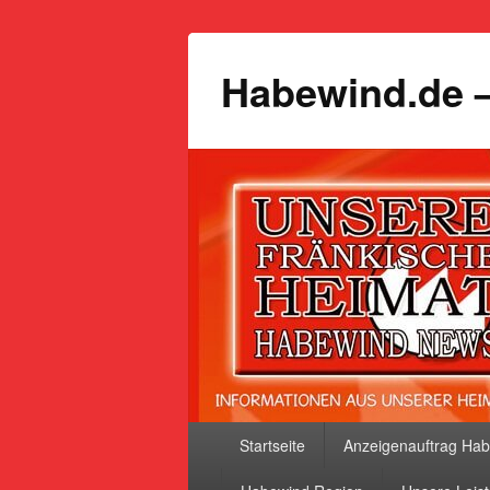
Habewind.de –
Primäres
Startseite
Anzeigenauftrag Ha
Menü