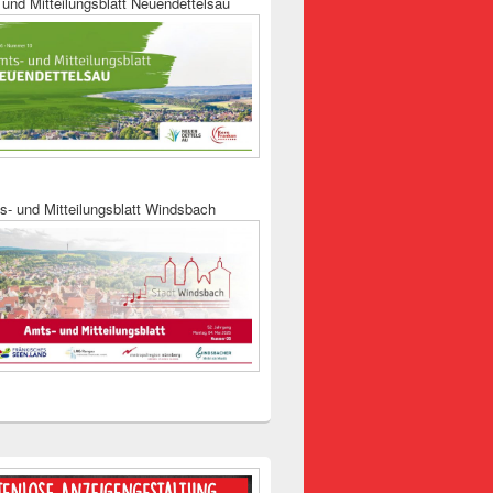
und Mitteilungsblatt Neuendettelsau
s- und Mitteilungsblatt Windsbach