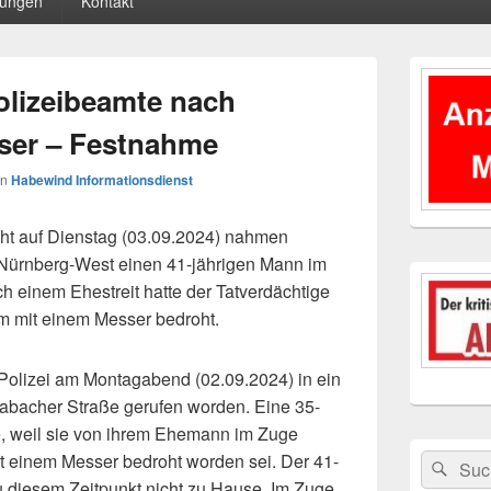
tungen
Kontakt
Primärer
Seitenleisten
lizeibeamte nach
Widgetberei
sser – Festnahme
on
Habewind Informationsdienst
t auf Dienstag (03.09.2024) nahmen
 Nürnberg-West einen 41-jährigen Mann im
ach einem Ehestreit hatte der Tatverdächtige
em mit einem Messer bedroht.
Polizei am Montagabend (02.09.2024) in ein
abacher Straße gerufen worden. Eine 35-
ge, weil sie von ihrem Ehemann im Zuge
it einem Messer bedroht worden sei. Der 41-
Suchen
Suc
nach:
 diesem Zeitpunkt nicht zu Hause. Im Zuge