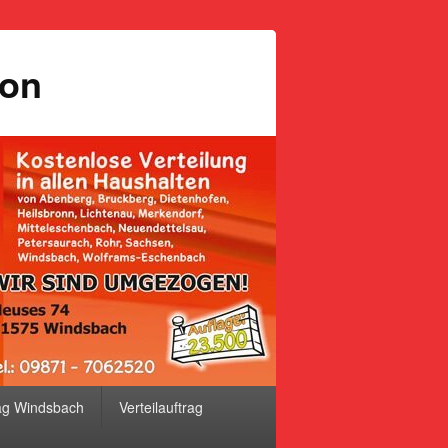
ion
ag Windsbach
Verteilauftrag