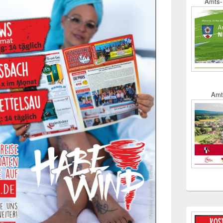
Amts- 
Amt