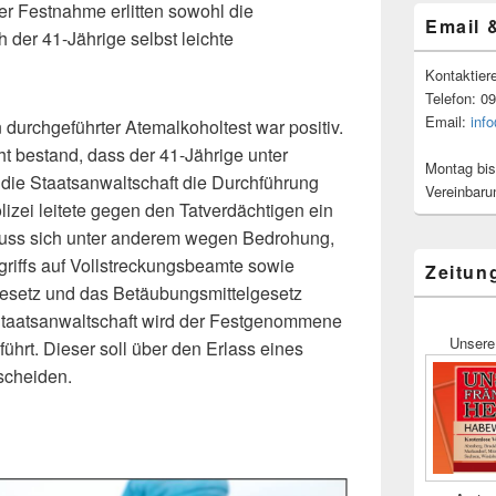
r Festnahme erlitten sowohl die
Email 
 der 41-Jährige selbst leichte
Kontaktier
Telefon: 0
Email:
inf
urchgeführter Atemalkoholtest war positiv.
t bestand, dass der 41-Jährige unter
Montag bis
 die Staatsanwaltschaft die Durchführung
Vereinbaru
izei leitete gegen den Tatverdächtigen ein
 muss sich unter anderem wegen Bedrohung,
griffs auf Vollstreckungsbeamte sowie
Zeitun
esetz und das Betäubungsmittelgesetz
 Staatsanwaltschaft wird der Festgenommene
Unsere
führt. Dieser soll über den Erlass eines
tscheiden.