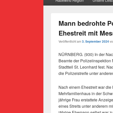
Habewind Region
Unsere Leis
Mann bedrohte Po
Ehestreit mit Me
Veröffentlicht am
3. September 2024
v
NÜRNBERG. (930) In der Nach
Beamte der Polizeiinspektion
Stadtteil St. Leonhard fest. N
die Polizeistreife unter ander
Nach einem Ehestreit war die 
Mehrfamilienhaus in der Schw
jährige Frau erstattete Anzei
eines Streits unter anderem m
jährige Ehemann selbst war zu