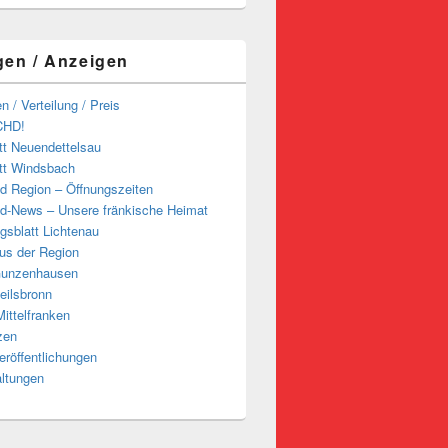
gen / Anzeigen
n / Verteilung / Preis
CHD!
tt Neuendettelsau
tt Windsbach
d Region – Öffnungszeiten
d-News – Unsere fränkische Heimat
ngsblatt Lichtenau
us der Region
Gunzenhausen
eilsbronn
ittelfranken
zen
röffentlichungen
altungen