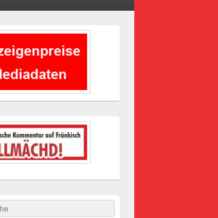
-
ch
hen