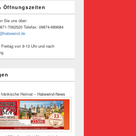
& Öffnungszeiten
en Sie uns über:
9871-7062520 Telefax: 09874-689684
o@habewind.de
 Freitag von 9-13 Uhr und nach
ng
gen
 fränkische Heimat – Habewind-News