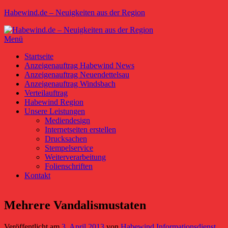
Zum
Habewind.de – Neuigkeiten aus der Region
Inhalt
springen
Menü
Primäres
Startseite
Anzeigenauftrag Habewind News
Menü
Anzeigenauftrag Neuendettelsau
Anzeigenauftrag Windsbach
Verteilauftrag
Habewind Region
Unsere Leistungen
Mediendesign
Internetseiten erstellen
Drucksachen
Stempelservice
Weiterverarbeitung
Folienschriften
Kontakt
Mehrere Vandalismustaten
Veröffentlicht am
3. April 2013
von
Habewind Informationsdienst