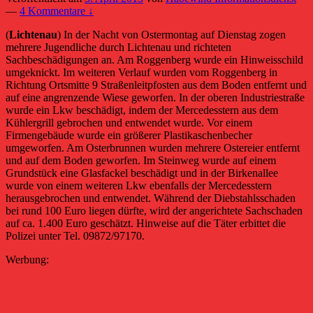
—
4 Kommentare ↓
(
Lichtenau
) In der Nacht von Ostermontag auf Dienstag zogen
mehrere Jugendliche durch Lichtenau und richteten
Sachbeschädigungen an. Am Roggenberg wurde ein Hinweisschild
umgeknickt. Im weiteren Verlauf wurden vom Roggenberg in
Richtung Ortsmitte 9 Straßenleitpfosten aus dem Boden entfernt und
auf eine angrenzende Wiese geworfen. In der oberen Industriestraße
wurde ein Lkw beschädigt, indem der Mercedesstern aus dem
Kühlergrill gebrochen und entwendet wurde. Vor einem
Firmengebäude wurde ein größerer Plastikaschenbecher
umgeworfen. Am Osterbrunnen wurden mehrere Ostereier entfernt
und auf dem Boden geworfen. Im Steinweg wurde auf einem
Grundstück eine Glasfackel beschädigt und in der Birkenallee
wurde von einem weiteren Lkw ebenfalls der Mercedesstern
herausgebrochen und entwendet. Während der Diebstahlsschaden
bei rund 100 Euro liegen dürfte, wird der angerichtete Sachschaden
auf ca. 1.400 Euro geschätzt. Hinweise auf die Täter erbittet die
Polizei unter Tel. 09872/97170.
Werbung: