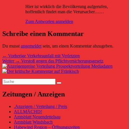
Hier ist wirklich die Bevölkerung aufgerufen,
hoffentlich findet man die Verursacher……
Zum Antworten anmelden
Schreibe einen Kommentar
Du musst
angemeldet
sein, um einen Kommentar abzugeben.
Beitragsnavigation
Vorheriger
←
Vorherige
Verkehrsunfall mit Verletzten
Nächster
Beitrag:
Weiter
→
Verstoß gegen das Pflichtversicherungsgesetz
Primärer
Beitrag:
Seitenleisten-
Suchen
Widgetbereich
Suchen
nach:
Zeitungen / Anzeigen
.Anzeigen / Verteilung / Preis
ALLMÄCHD!
Amtsblatt Neuendettelsau
Amtsblatt Windsbach
Habewind Region – Öffnungszeiten