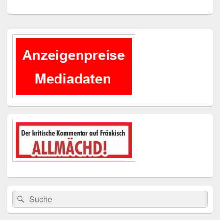
Primärer
Seitenleisten-
Widgetbereich
Suchen
Suchen
nach: