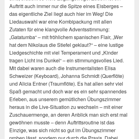
Auftritt auch immer nur die Spitze eines Eisberges –
das eigentliche Ziel liegt auch hier im Weg! Die
Liedauswahl war eine Kombipackung mit allen
Zutaten für eine klangvolle Adventsstimmung:
„Gatatumba“ – mit fröhlichem spanischen Flair, „Wer
hat dem Nikolaus die Stiefel geklaut?“ – eine lustige
Liedgeschichte mit viel Temperament und „Kinder
tragen Licht ins Dunkel“ – ein stimmungsvolles Lied.
Mit dabei waren auch die Instrumentalisten Elisa
Schweizer (Keyboard), Johanna Schmidt (Querflöte)
und Alicia Entner (Traumflöte). Es hat allen sehr viel
Spaß gemacht und doch war es ein sehr spannendes
Erleben, aus unserem gemütlichen Übungszimmer
heraus in die Live-Situation zu wechseln – mit einer
Zuschauermenge, an deren Anblick man sich erst mal
gewöhnen musste – denn Auftrittsroutine ist das
Einzige, was sich nicht so gut im Übungszimmer
proben lässt, sondern nur durch die Praxis. Dabei