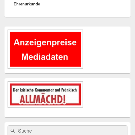
Ehrenurkunde
Primärer
Seitenleisten-
Widgetbereich
Suchen
Suchen
nach: