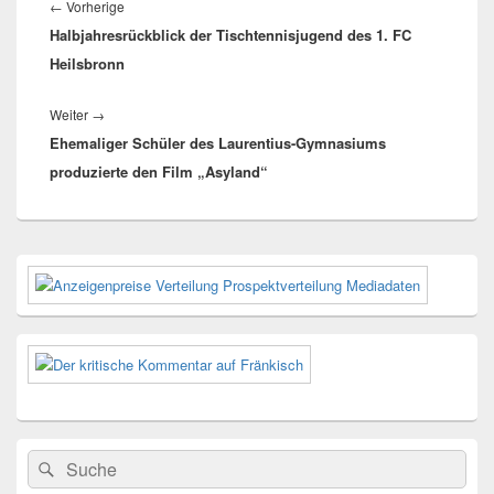
Vorheriger
←
Vorherige
Halbjahresrückblick der Tischtennisjugend des 1. FC
Beitrag:
Heilsbronn
Nächster
Weiter
→
Ehemaliger Schüler des Laurentius-Gymnasiums
Beitrag:
produzierte den Film „Asyland“
Primärer
Seitenleisten-
Widgetbereich
Suchen
Suchen
nach: