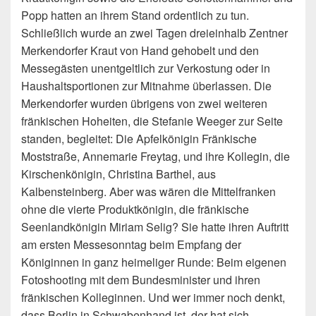
Popp hatten an ihrem Stand ordentlich zu tun.
Schließlich wurde an zwei Tagen dreieinhalb Zentner
Merkendorfer Kraut von Hand gehobelt und den
Messegästen unentgeltlich zur Verkostung oder in
Haushaltsportionen zur Mitnahme überlassen. Die
Merkendorfer wurden übrigens von zwei weiteren
fränkischen Hoheiten, die Stefanie Weeger zur Seite
standen, begleitet: Die Apfelkönigin Fränkische
Moststraße, Annemarie Freytag, und ihre Kollegin, die
Kirschenkönigin, Christina Barthel, aus
Kalbensteinberg. Aber was wären die Mittelfranken
ohne die vierte Produktkönigin, die fränkische
Seenlandkönigin Miriam Selig? Sie hatte ihren Auftritt
am ersten Messesonntag beim Empfang der
Königinnen in ganz heimeliger Runde: Beim eigenen
Fotoshooting mit dem Bundesminister und ihren
fränkischen Kolleginnen. Und wer immer noch denkt,
dass Berlin in Schwabenhand ist, der hat sich