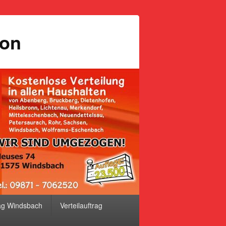
ion
ag Windsbach
Verteilauftrag