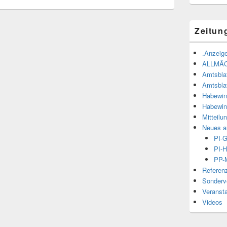
Zeitun
.Anzeige
ALLMÄ
Amtsbla
Amtsbla
Habewin
Habewin
Mitteilu
Neues a
PI-
PI-H
PP-M
Referen
Sonderve
Veranst
Videos