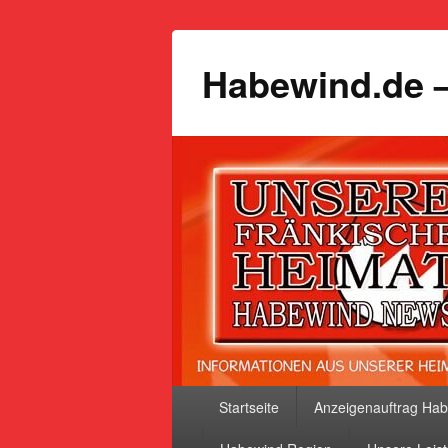
Habewind.de –
Primäres
Startseite
Anzeigenauftrag Ha
Menü