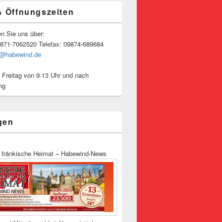
& Öffnungszeiten
en Sie uns über:
9871-7062520 Telefax: 09874-689684
o@habewind.de
 Freitag von 9-13 Uhr und nach
ng
gen
 fränkische Heimat – Habewind-News