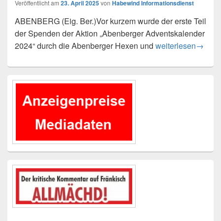
Veröffentlicht am
23. April 2025
von
Habewind Informationsdienst
ABENBERG (Eig. Ber.)Vor kurzem wurde der erste Teil
der Spenden der Aktion „Abenberger Adventskalender
Spendenübergabe
2024“ durch die Abenberger Hexen und
weiterlesen
→
Primärer
Seitenleisten-
Widgetbereich