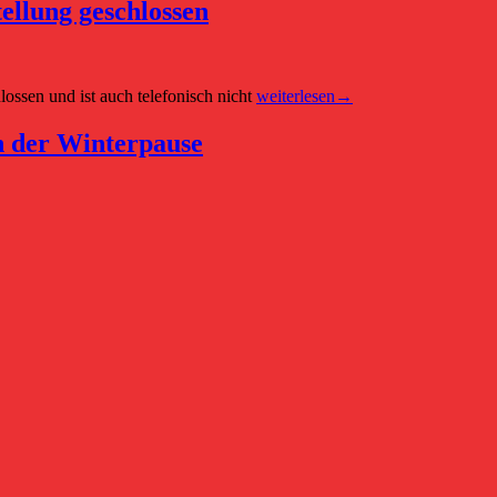
Biobehälter
ellung geschlossen
im
Winter
Führerscheinstelle
ossen und ist auch telefonisch nicht
weiterlesen
→
des
Landratsamtes
h der Winterpause
Ansbach
am
5.
Februar
2024
wegen
Systemumstellung
geschlossen