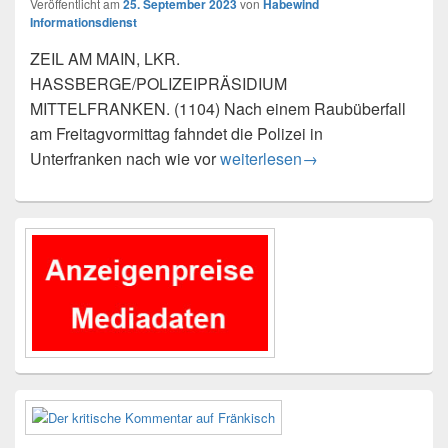
Veröffentlicht am
25. September 2023
von
Habewind
Informationsdienst
ZEIL AM MAIN, LKR.
HASSBERGE/POLIZEIPRÄSIDIUM
MITTELFRANKEN. (1104) Nach einem Raubüberfall
am Freitagvormittag fahndet die Polizei in
Öffentlichkeitsfahndung nach Ra
Unterfranken nach wie vor
weiterlesen
→
Primärer
Seitenleisten-
Widgetbereich