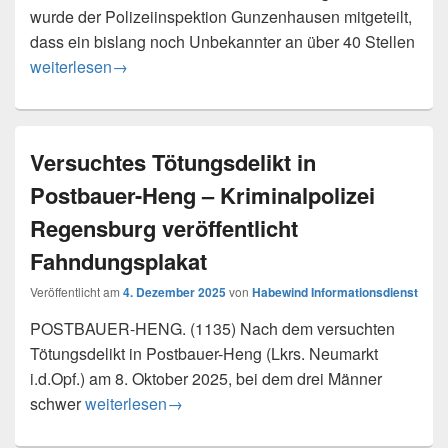
wurde der Polizeiinspektion Gunzenhausen mitgeteilt,
dass ein bislang noch Unbekannter an über 40 Stellen
Hoher Sachschaden durch Graffiti
weiterlesen
→
Versuchtes Tötungsdelikt in
Postbauer-Heng – Kriminalpolizei
Regensburg veröffentlicht
Fahndungsplakat
Veröffentlicht am
4. Dezember 2025
von
Habewind Informationsdienst
POSTBAUER-HENG. (1135) Nach dem versuchten
Tötungsdelikt in Postbauer-Heng (Lkrs. Neumarkt
i.d.Opf.) am 8. Oktober 2025, bei dem drei Männer
Versuchtes Tötungsdelikt in Postbauer-Heng – Krim
schwer
weiterlesen
→