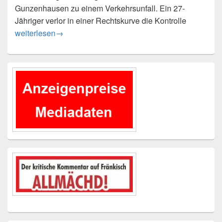
Gunzenhausen zu einem Verkehrsunfall. Ein 27-
Jähriger verlor in einer Rechtskurve die Kontrolle
Verkehrsunfälle
weiterlesen
→
Primärer
Seitenleisten-
Widgetbereich