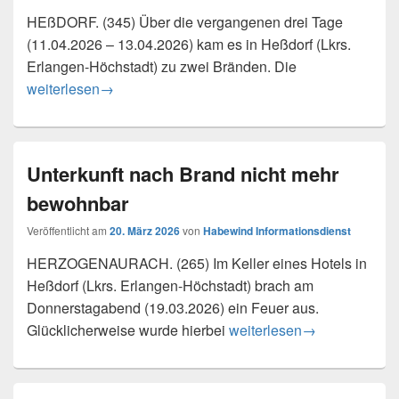
HEßDORF. (345) Über die vergangenen drei Tage
(11.04.2026 – 13.04.2026) kam es in Heßdorf (Lkrs.
Erlangen-Höchstadt) zu zwei Bränden. Die
Fahrzeug- und Palettenbrand in Heßdorf – Zeugen gesucht
weiterlesen
→
Unterkunft nach Brand nicht mehr
bewohnbar
Veröffentlicht am
20. März 2026
von
Habewind Informationsdienst
HERZOGENAURACH. (265) Im Keller eines Hotels in
Heßdorf (Lkrs. Erlangen-Höchstadt) brach am
Donnerstagabend (19.03.2026) ein Feuer aus.
Unterkunft nach Brand nic
Glücklicherweise wurde hierbei
weiterlesen
→