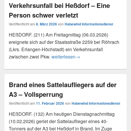
Verkehrsunfall bei Heßdorf – Eine
Person schwer verletzt
Veröffentlicht am
8. März 2026
von
Habewind Informationsdienst
HEßDORF. (211) Am Freitagmittag (06.03.2026)
ereignete sich auf der Staatsstraße 2259 bei Röhrach
(Lkrs. Erlangen-Höchstadt) ein Verkehrsunfall
Verkehrsunfall bei Heßdorf – Eine Per
zwischen zwei Pkw.
weiterlesen
→
Brand eines Sattelaufliegers auf der
A3 – Vollsperrung
Veröffentlicht am
11. Februar 2026
von
Habewind Informationsdienst
HEßDORF. (132) Am heutigen Dienstagnachmittag
(10.02.2026) geriet der Sattelauflieger eines 40-
Tonners auf der A3 bei Heßdorf in Brand. Im Zuge