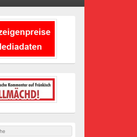
-
ch
hen