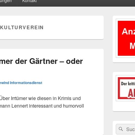
tungen
Kontakt
Primärer
Seitenleisten
KULTURVEREIN
Widgetberei
mer der Gärtner – oder
wind Informationsdienst
er Irrtümer wie diesen in Krimis und
rmann Lennert interessant und humorvoll
 immer der Gärtner – oder nicht?
Suchen
Suc
nach: