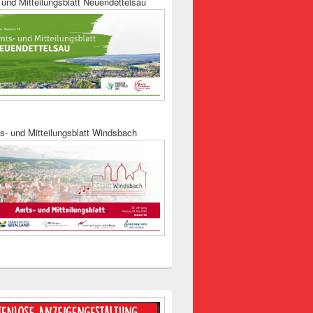
und Mitteilungsblatt Neuendettelsau
s- und Mitteilungsblatt Windsbach