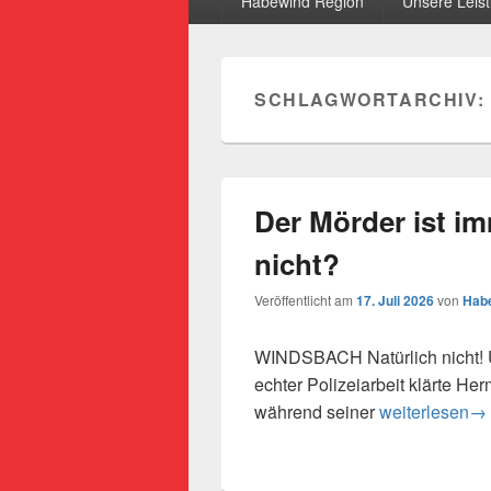
Habewind Region
Unsere Leis
SCHLAGWORTARCHIV:
Der Mörder ist im
nicht?
Veröffentlicht am
17. Juli 2026
von
Habe
WINDSBACH Natürlich nicht! Üb
echter Polizeiarbeit klärte He
Der Mörder ist
während seiner
weiterlesen
→