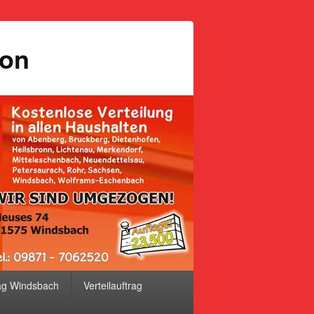
ion
ag Windsbach
Verteilauftrag