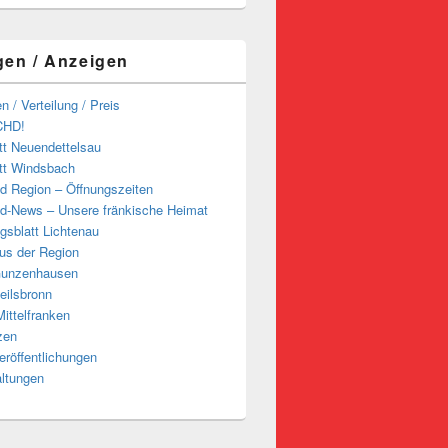
gen / Anzeigen
n / Verteilung / Preis
CHD!
tt Neuendettelsau
tt Windsbach
d Region – Öffnungszeiten
d-News – Unsere fränkische Heimat
ngsblatt Lichtenau
us der Region
Gunzenhausen
eilsbronn
ittelfranken
zen
röffentlichungen
altungen