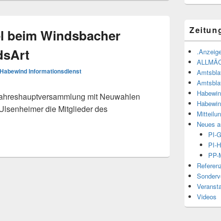
Zeitun
l beim Windsbacher
dsArt
.Anzeige
ALLMÄ
Habewind Informationsdienst
Amtsbla
Amtsbla
Habewin
Jahreshauptversammlung mit Neuwahlen
Habewin
 Ulsenheimer die Mitglieder des
Mitteilu
Neues a
PI-
PI-H
PP-M
Referen
Sonderve
Veranst
Videos