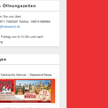
& Öffnungszeiten
en Sie uns über:
9871-7062520 Telefax: 09874-689684
o@habewind.de
 Freitag von 9-13 Uhr und nach
ng
gen
 fränkische Heimat – Habewind-News