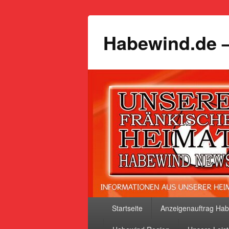
Habewind.de –
Primäres
Startseite
Anzeigenauftrag Ha
Menü