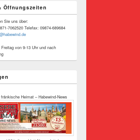
& Öffnungszeiten
en Sie uns über:
9871-7062520 Telefax: 09874-689684
o@habewind.de
 Freitag von 9-13 Uhr und nach
ng
gen
 fränkische Heimat – Habewind-News