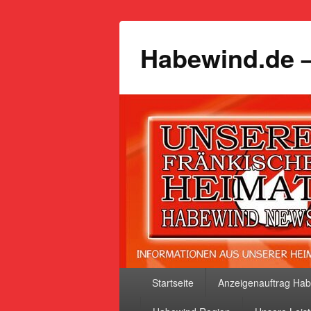
Habewind.de –
Primäres
Startseite
Anzeigenauftrag Ha
Menü