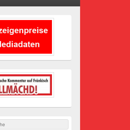
-
ch
hen