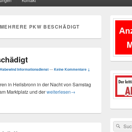
tungen
Kontakt
Primärer
Seitenleisten
MEHRERE PKW BESCHÄDIGT
Widgetberei
chädigt
Habewind Informationsdienst
—
Keine Kommentare ↓
 in Heilsbronn in der Nacht von Samstag
Mehrere PKW beschädigt
am Marktplatz und der
weiterlesen
→
Suchen
Suc
nach: