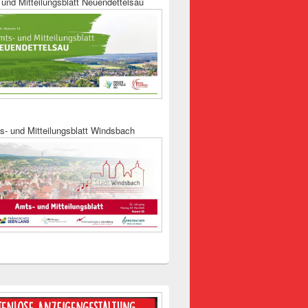
und Mitteilungsblatt Neuendettelsau
s- und Mitteilungsblatt Windsbach