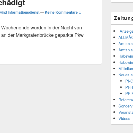
chädigt
ind Informationsdienst
—
Keine Kommentare ↓
Zeitun
 Wochenende wurden in der Nacht von
.Anzeige
 an der Markgrafenbrücke geparkte Pkw
ALLMÄ
beschädigt
Amtsbla
Amtsbla
Habewin
Habewin
Mitteilu
Neues a
PI-
PI-H
PP-M
Referen
Sonderve
Veranst
Videos