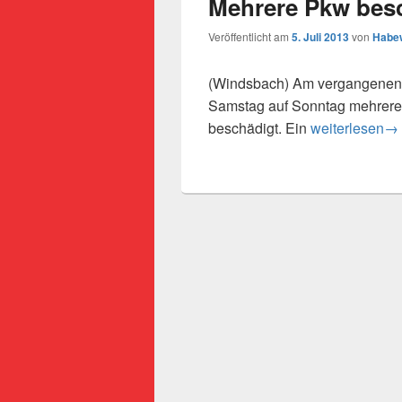
Mehrere Pkw bes
Veröffentlicht am
5. Juli 2013
von
Habew
(Windsbach) Am vergangenen
Samstag auf Sonntag mehrere
Mehrere Pkw 
beschädigt. Ein
weiterlesen
→