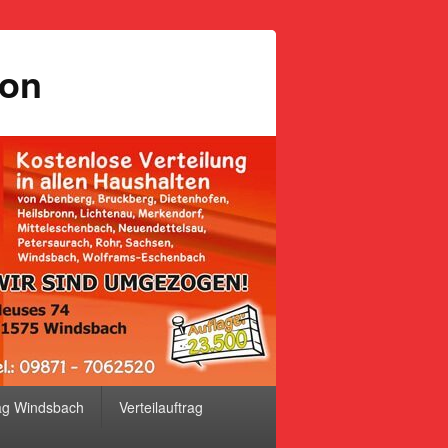
ion
ag Windsbach
Verteilauftrag