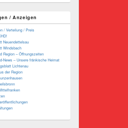
gen / Anzeigen
n / Verteilung / Preis
CHD!
tt Neuendettelsau
tt Windsbach
d Region – Öffnungszeiten
d-News – Unsere fränkische Heimat
ngsblatt Lichtenau
us der Region
Gunzenhausen
eilsbronn
ittelfranken
zen
röffentlichungen
altungen