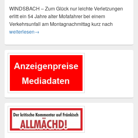
WINDSBACH – Zum Glück nur leichte Verletzungen
erlitt ein 54 Jahre alter Mofafahrer bei einem
Verkehrsunfall am Montagnachmittag kurz nach
Mofafahrer bei Unfall leicht verletzt
weiterlesen
→
Primärer
Seitenleisten-
Widgetbereich