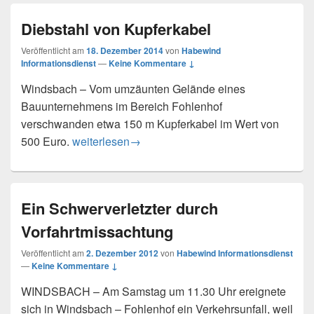
Diebstahl von Kupferkabel
Veröffentlicht am
18. Dezember 2014
von
Habewind
Informationsdienst
—
Keine Kommentare ↓
Windsbach – Vom umzäunten Gelände eines
Bauunternehmens im Bereich Fohlenhof
verschwanden etwa 150 m Kupferkabel im Wert von
Diebstahl von Kupferkabel
500 Euro.
weiterlesen
→
Ein Schwerverletzter durch
Vorfahrtmissachtung
Veröffentlicht am
2. Dezember 2012
von
Habewind Informationsdienst
—
Keine Kommentare ↓
WINDSBACH – Am Samstag um 11.30 Uhr ereignete
sich in Windsbach – Fohlenhof ein Verkehrsunfall, weil