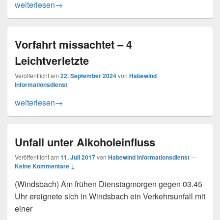
Zaun beschädigt
weiterlesen
→
Vorfahrt missachtet – 4
Leichtverletzte
Veröffentlicht am
22. September 2024
von
Habewind
Informationsdienst
Vorfahrt missachtet – 4 Leichtverletzte
weiterlesen
→
Unfall unter Alkoholeinfluss
Veröffentlicht am
11. Juli 2017
von
Habewind Informationsdienst
—
Keine Kommentare ↓
(Windsbach) Am frühen Dienstagmorgen gegen 03.45
Uhr ereignete sich in Windsbach ein Verkehrsunfall mit
einer