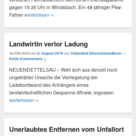
gegen 19.35 Uhr in Windsbach. Ein 48-jähriger Pkw-
Verkehrsunfall mit verletzter Fahrradfahrerin
Fahrer
weiterlesen
→
Landwirtin verlor Ladung
Veröffentlicht am
8. August 2016
von
Habewind Informationsdienst
—
Keine Kommentare ↓
NEUENDETTELSAU – Weil sich aus derzeit noch
ungeklärter Ursache die Verriegelung der
Ladebordwand des Anhängers eines
landwirtschaftlichen Gespanns öffnete, ergossen
Landwirtin verlor Ladung
weiterlesen
→
Unerlaubtes Entfernen vom Unfallort