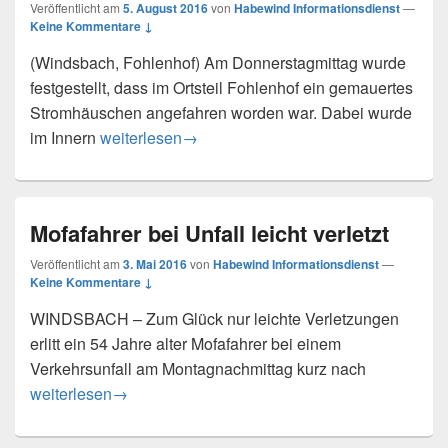
Veröffentlicht am
5. August 2016
von
Habewind Informationsdienst
—
Keine Kommentare ↓
(Windsbach, Fohlenhof) Am Donnerstagmittag wurde
festgestellt, dass im Ortsteil Fohlenhof ein gemauertes
Stromhäuschen angefahren worden war. Dabei wurde
Unerlaubtes Entfernen vom Unfallort
im Innern
weiterlesen
→
Mofafahrer bei Unfall leicht verletzt
Veröffentlicht am
3. Mai 2016
von
Habewind Informationsdienst
—
Keine Kommentare ↓
WINDSBACH – Zum Glück nur leichte Verletzungen
erlitt ein 54 Jahre alter Mofafahrer bei einem
Verkehrsunfall am Montagnachmittag kurz nach
Mofafahrer bei Unfall leicht verletzt
weiterlesen
→