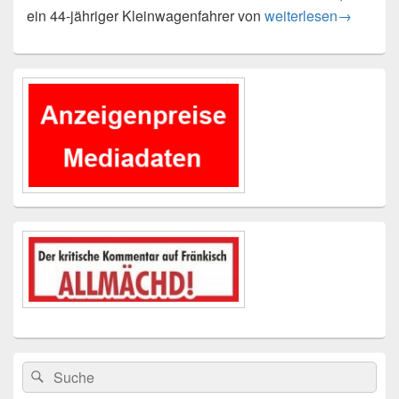
Ein Schwerverletzter
ein 44-jähriger Kleinwagenfahrer von
weiterlesen
→
Primärer
Seitenleisten-
Widgetbereich
Suchen
Suchen
nach: