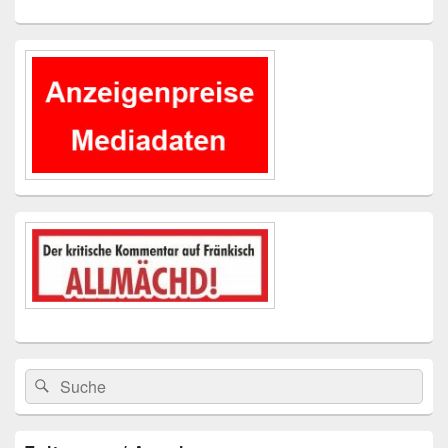
Primärer
Seitenleisten-
Widgetbereich
Suchen
Suchen
nach: