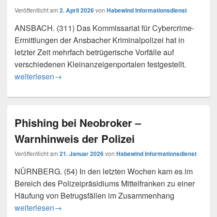
Veröffentlicht am
2. April 2026
von
Habewind Informationsdienst
ANSBACH. (311) Das Kommissariat für Cybercrime-
Ermittlungen der Ansbacher Kriminalpolizei hat in
letzter Zeit mehrfach betrügerische Vorfälle auf
verschiedenen Kleinanzeigenportalen festgestellt.
Betrugsfälle auf Kleinanzeigenportalen – die Polizei warnt
weiterlesen
→
Phishing bei Neobroker –
Warnhinweis der Polizei
Veröffentlicht am
21. Januar 2026
von
Habewind Informationsdienst
NÜRNBERG. (54) In den letzten Wochen kam es im
Bereich des Polizeipräsidiums Mittelfranken zu einer
Häufung von Betrugsfällen im Zusammenhang
Phishing bei Neobroker – Warnhinweis der Polizei
weiterlesen
→